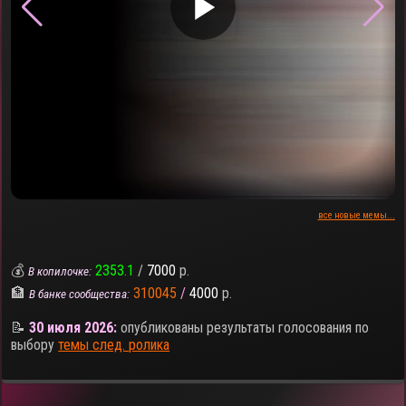
▶
все новые мемы...
💰
2353.1
/
7000
р.
В копилочке:
🏦
310045
/
4000
р.
В банке сообщества:
📝
30 июля 2026:
опубликованы результаты голосования по
выбору
темы след. ролика