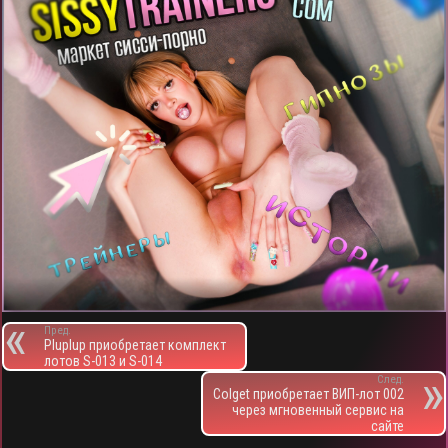
Пред.
Pluplup приобретает комплект
лотов S-013 и S-014
След.
Colget приобретает ВИП-лот 002
через мгновенный сервис на
сайте