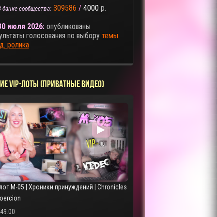
309586
/
4000
р.
В банке сообщества:
30 июля 2026:
опубликованы
ультаты голосования по выбору
темы
д. ролика
ИЕ VIP-ЛОТЫ (ПРИВАТНЫЕ ВИДЕО)
▶
лот M-05 | Хроники принуждений | Chronicles
Coercion
249.00