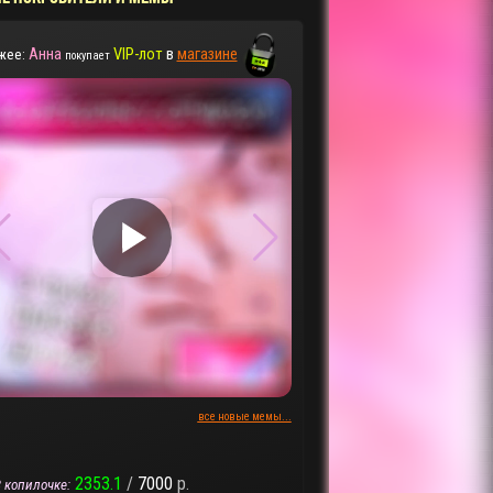
Анна
VIP-лот
в
магазине
жее:
покупает
▶
▶
все новые мемы...
2353.1
/
7000
р.
 копилочке: