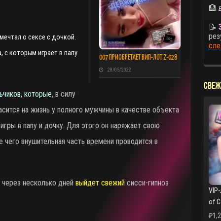
🏦
📝
рез
ечтал о сексе с дочкой.
сле
, с которым играет в папу
007 ПРИОБРЕТАЕТ ВИП-ЛОТ Z-028
28/05/2022
СВЕЖ
ьчиков, которые
, в силу
сится на жизнь у полного мужчины в качестве объекта
гры в папу и дочку. Для этого он наряжает свою
 чего внушительная часть времени проводится в
А через несколько дней
выйдет свежий
сисси-гипноз
VIP-
of 
₽
1,