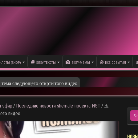
P-ЛОТЫ (SHOP)
SISSY-ТЕКСТЫ
SISSY-МЕМЫ
ВСЕ СОБЫТИЯ
И
 эфир
/
Последние новости shemale-проекта NST
/
⚠️
его видео
НОВЫ