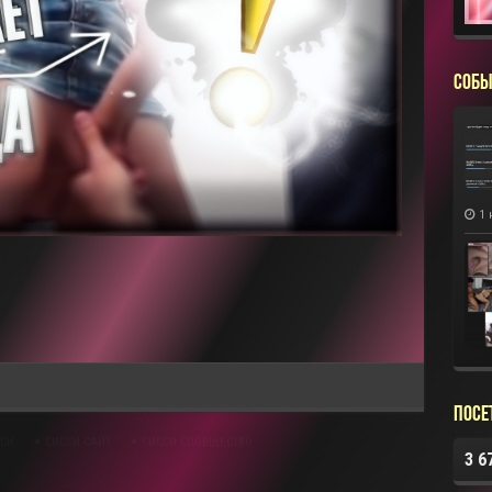
СОБЫ
1 
Посе
ССИ
СИССИ САЙТ
СИССИ СООБЩЕСТВО
3 6