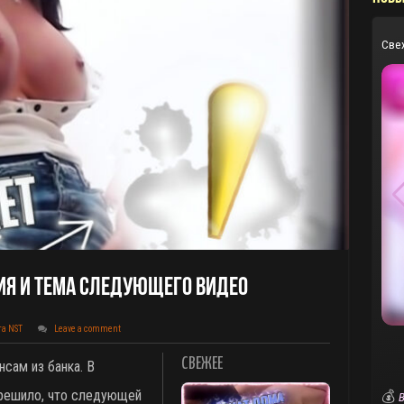
Све
ия И Тема Следующего Видео
та NST
Leave a comment
СВЕЖЕЕ
сам из банка. В
решило, что следующей
💰
В