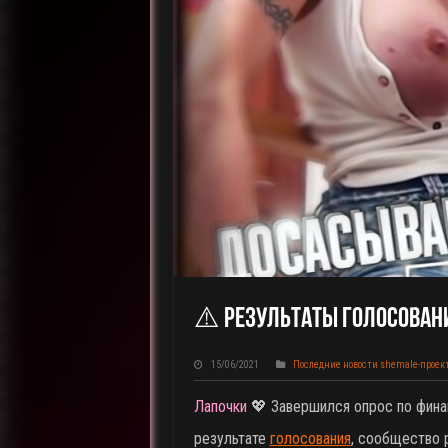
⚠️ Результаты Голосован
15/06/2021
Последние новости shemale-проек
Лапочки
💖 Завершился опрос по финан
результате
голосования
, сообщество 