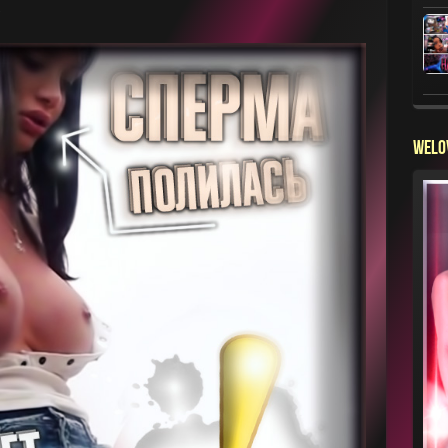
.
WELO