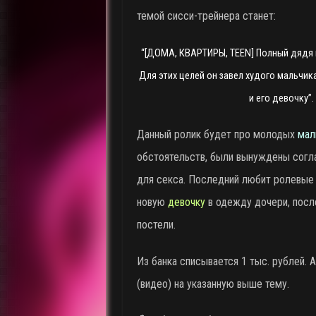
темой сисси-трейнера станет:
“[ДОМА, КВАРТИРЫ, TEEN] Полный дядя м
Для этих целей он завел худого мальчика
и его девочку”.
Данный ролик будет про молодых
мал
обстоятельств, были вынуждены согла
для секса. Последний любит ролевые и
новую
девочку
в одежду дочери, после
постели.
Из банка списывается 1 тыс. рублей. 
(видео) на указанную выше тему.