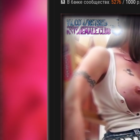
🏦 В банке сообщества:
5276
/
1000
р