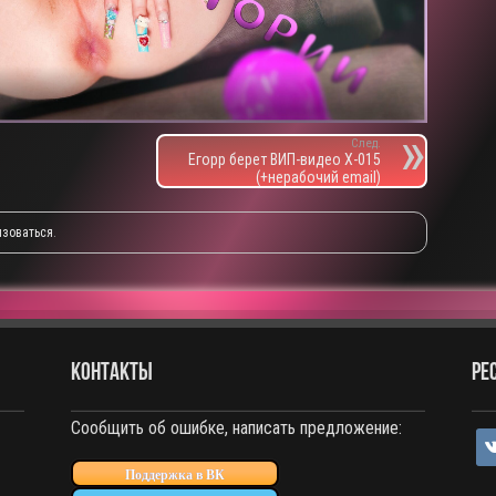
След.
Егорр берет ВИП-видео X-015
(+нерабочий email)
изоваться
.
КОНТАКТЫ
РЕ
Сообщить об ошибке, написать предложение:
vko
Поддержка в ВК