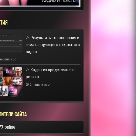
ТИЯ
⚠️ Результаты голосования и
тема следующего откртытого
видео
неделя ago
⚠️ Кадры из предстоящего
ролика
2 недели ago
тители сайта
77
online