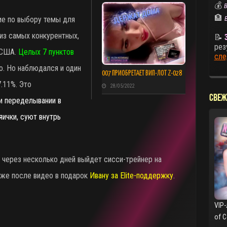
💰
В
🏦
ие по выбору темы для
из самых конкурентных,
📝
рез
 США.
Целых 7 пунктов
сле
ло. Но наблюдался и один
007 ПРИОБРЕТАЕТ ВИП-ЛОТ Z-028
7.11%. Это
28/05/2022
СВЕЖ
и переделывании в
яички, суют внутрь
 через несколько дней выйдет сисси-трейнер на
уже после видео в подарок
Ивану за Elite-поддержку
.
VIP-
of 