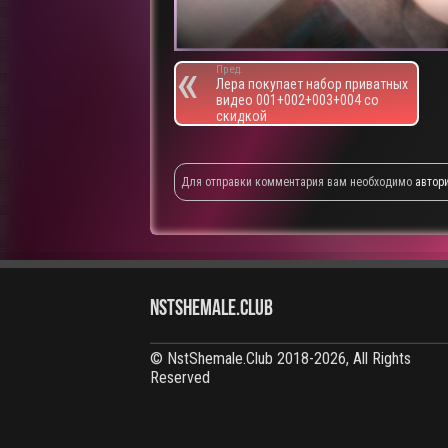
Пред.
Лера покупает набор приватных
видео 001+002+003+004 со
скидкой
Для отправки комментария вам необходимо
автор
NstShemale.Club
© NstShemale.Club 2018-2026, All Rights
Reserved