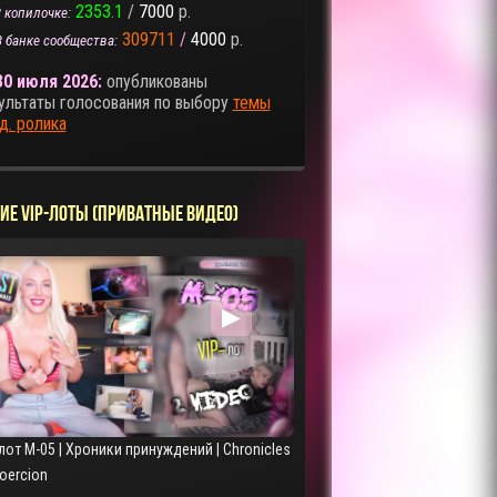
2353.1
/
7000
р.
 копилочке:
309711
/
4000
р.
В банке сообщества:
30 июля 2026:
опубликованы
ультаты голосования по выбору
темы
д. ролика
ИЕ VIP-ЛОТЫ (ПРИВАТНЫЕ ВИДЕО)
▶
лот M-05 | Хроники принуждений | Chronicles
Coercion