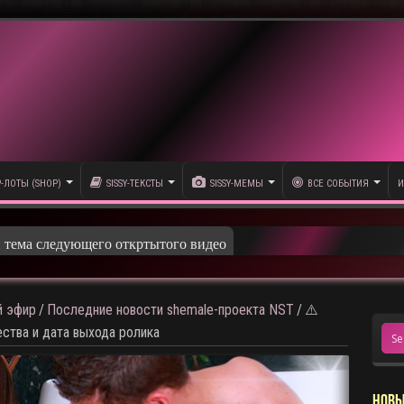
P-ЛОТЫ (SHOP)
SISSY-ТЕКСТЫ
SISSY-МЕМЫ
ВСЕ СОБЫТИЯ
И
 эфир
/
Последние новости shemale-проекта NST
/
⚠️
ства и дата выхода ролика
НОВЫ