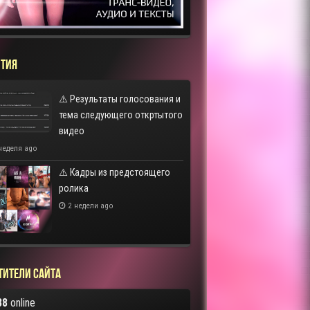
ТИЯ
⚠️ Результаты голосования и
тема следующего откртытого
видео
неделя ago
⚠️ Кадры из предстоящего
ролика
2 недели ago
тители сайта
88
online