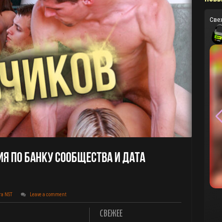
Све
я По Банку Сообщества И Дата
та NST
Leave a comment
СВЕЖЕЕ