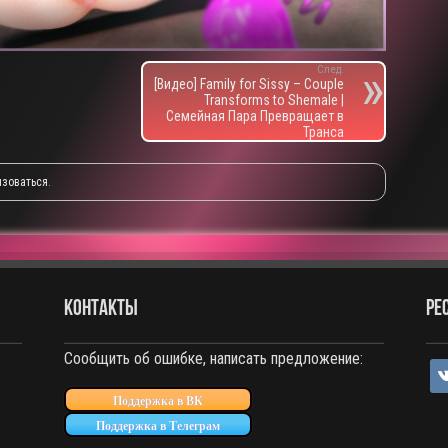
След.
[Видео] Family for Sissy – Couple
Transforms to Shemale |
Семейная Пара Превращает в
Транса
изоваться
.
КОНТАКТЫ
РЕ
Сообщить об ошибке, написать предложение:
vko
Поддержка в ВК
Поддержка в Телеграм