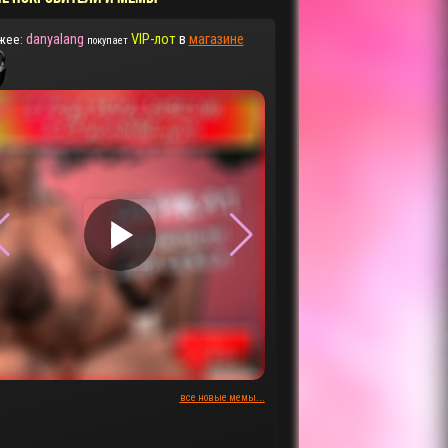
danyalang
VIP-лот
в
магазине
жее:
покупает
▶
▶
все новые мемы...