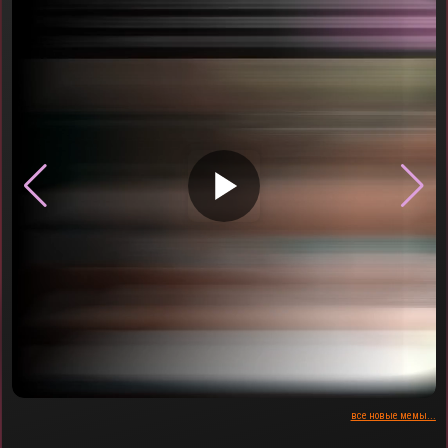
▶
все новые мемы...