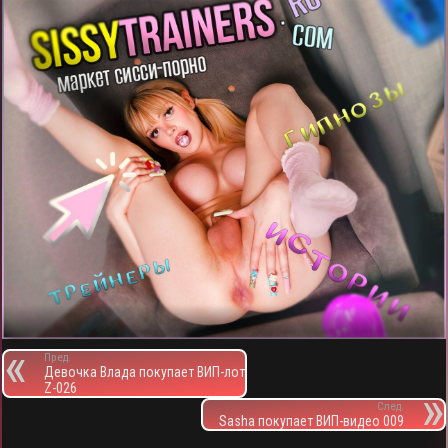
Пред.
Девочка Влада покупает ВИП-лот
Z-026
След.
Sasha покупает ВИП-видео 009