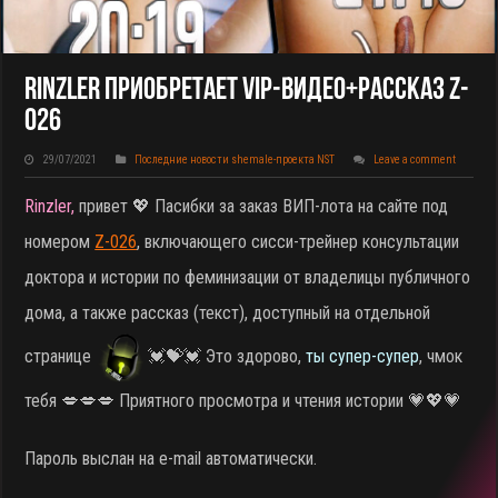
Rinzler Приобретает VIP-Видео+рассказ Z-
026
29/07/2021
Последние новости shemale-проекта NST
Leave a comment
Rinzler,
привет 💖 Пасибки за заказ ВИП-лота на сайте под
номером
Z-026
, включающего сисси-трейнер консультации
доктора и истории по феминизации от владелицы публичного
дома, а также рассказ (текст), доступный на отдельной
странице
💓💝💓 Это здорово,
ты супер-супер
, чмок
тебя 💋💋💋 Приятного просмотра и чтения истории 💗💖💗
Пароль выслан на e-mail автоматически.