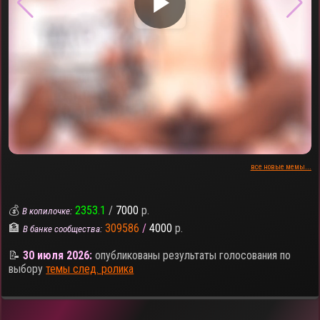
▶
все новые мемы...
💰
2353.1
/
7000
р.
В копилочке:
🏦
309586
/
4000
р.
В банке сообщества:
📝
30 июля 2026:
опубликованы результаты голосования по
выбору
темы след. ролика