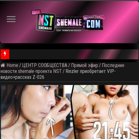
⚠️
Home
/
ЦЕНТР СООБЩЕСТВА
/
Прямой эфир
/
Последние
новости shemale-проекта NST
/
Rinzler приобретает VIP-
видео+рассказ Z-026