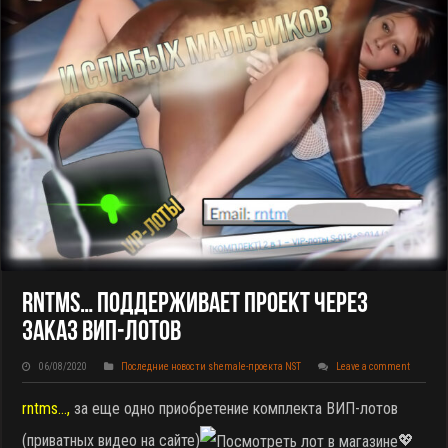
Rntms… Поддерживает Проект Через
Заказ ВИП-Лотов
06/08/2020
Последние новости shemale-проекта NST
Leave a comment
rntms…,
за еще одно приобретение комплекта ВИП-лотов
(приватных видео на сайте)
💖