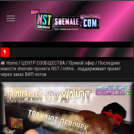
Home
/
ЦЕНТР СООБЩЕСТВА
/
Прямой эфир
/
Последние
⚠️ Результаты голосования и тема следующего откртытого вид
новости shemale-проекта NST
/
rntms… поддерживает проект
через заказ ВИП-лотов