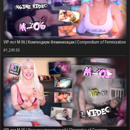
VIP-лот M-06 | Компендиум Феминизации | Compendium of Feminization
₽
1,249.00
▶
VIP-лот M-05 | Хроники принуждений | Chronicles of Coercion