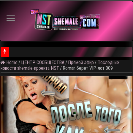
Home
/
ЦЕНТР СООБЩЕСТВА
/
Прямой эфир
/
Последние
⚠️ Результаты голосования и тема следующего откртытого вид
новости shemale-проекта NST
/
Roman берет VIP-лот 009