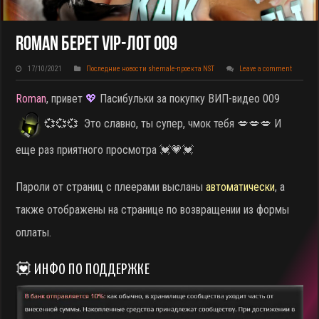
Roman Берет VIP-Лот 009
17/10/2021
Последние новости shemale-проекта NST
Leave a comment
Roman
, привет
💖
Пасибульки за покупку ВИП-видео 009
💞💞💞 Это славно, ты супер, чмок тебя 💋💋💋 И
еще раз приятного просмотра 💓💗💓
Пароли от страниц с плеерами высланы
автоматически
, а
также отображены на странице по возвращении из формы
оплаты.
💟 ИНФО ПО ПОДДЕРЖКЕ