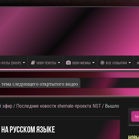
P-ЛОТЫ (SHOP)
SISSY-ТЕКСТЫ
SISSY-МЕМЫ
ВСЕ СОБЫТИЯ
И
и тема следующего откртытого видео
 эфир
/
Последние новости shemale-проекта NST
/
Вышло
 На Русском Языке
НОВЫ