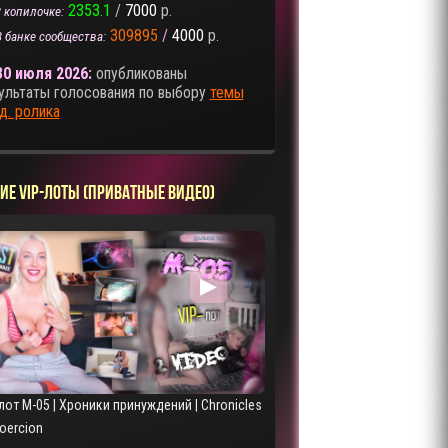
2353.1
/
7000
р.
 копилочке:
309895
/
4000
р.
В банке сообщества:
30 июля 2026:
опубликованы
ультаты голосования по выбору
темы
д. ролика
ИЕ VIP-ЛОТЫ (ПРИВАТНЫЕ ВИДЕО)
▶
лот M-05 | Хроники принуждений | Chronicles
Coercion