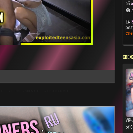
💰
В
🏦
📝
рез
сле
СВЕЖ
LE
НОВОСТИ SHEMALE
ПОРНО МЕМЫ
VIP-
of 