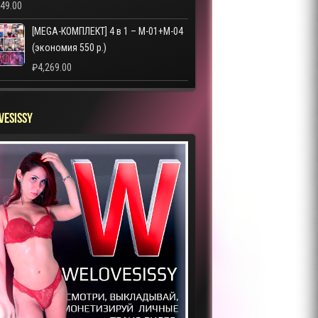
249.00
[MEGA-КОМПЛЕКТ] 4 в 1 – M-01+M-04
(экономия 550 р.)
₽
4,269.00
VESISSY