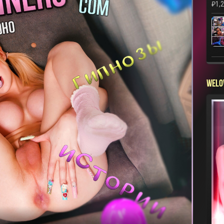
₽
1,
WELO