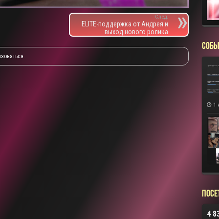
След.
ELITE-поддержка от Андрея и
выход нового ролика
СОБЫ
изоваться
.
1 
Посе
4 8