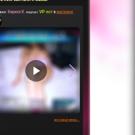
Кирилл К.
VIP-лот
в
магазине
жее:
покупает
▶
▶
все новые мемы...