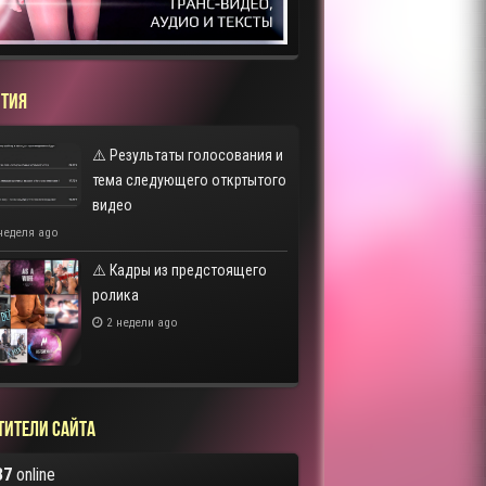
ТИЯ
⚠️ Результаты голосования и
тема следующего откртытого
видео
неделя ago
⚠️ Кадры из предстоящего
ролика
2 недели ago
тители сайта
37
online