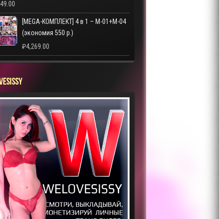
249.00
[MEGA-КОМПЛЕКТ] 4 в 1 – M-01+M-04
(экономия 550 р.)
₽
4,269.00
VESISSY