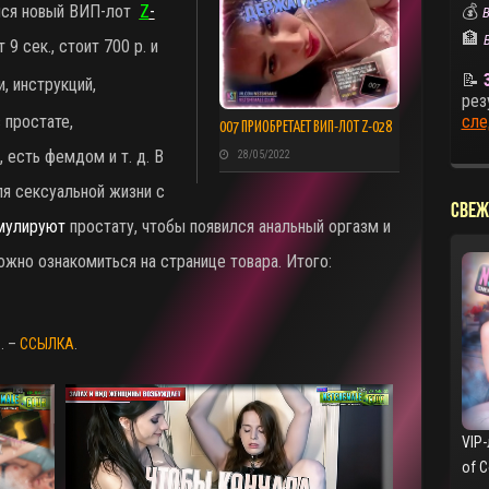
ился новый ВИП-лот
Z
-
💰
В
🏦
9 сек., стоит 700 р. и
📝
, инструкций,
рез
 простате,
сле
007 ПРИОБРЕТАЕТ ВИП-ЛОТ Z-028
 есть фемдом и т. д. В
28/05/2022
я сексуальной жизни с
СВЕЖ
мулируют
простату, чтобы появился анальный оргазм и
жно ознакомиться на странице товара. Итого:
. –
ССЫЛКА
.
VIP-
of 