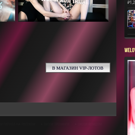
₽
1,
WELO
В МАГАЗИН VIP-ЛОТОВ
СИ ГИПНОЗ НА РУССКОМ
СИССИ ТРЕНИНГИ
СИССИ ФЕМДОМ