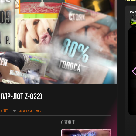
Све
(VIP-Лот Z-022)
та NST
Leave a comment
СВЕЖЕЕ