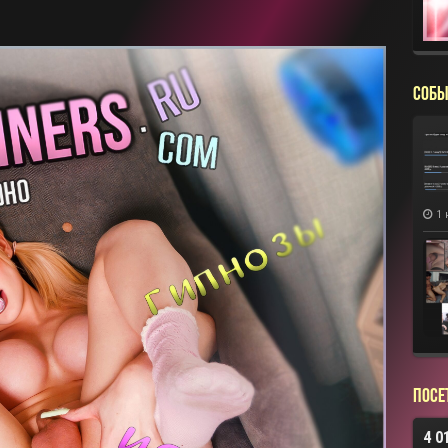
СОБЫ
1 
Посе
4 0