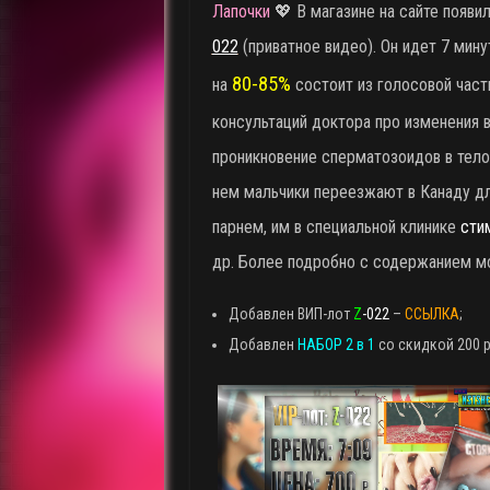
Лапочки
💖 В магазине на сайте появ
022
(приватное видео). Он идет 7 минут 
80-85%
на
состоит из голосовой части
консультаций доктора про изменения в
проникновение сперматозоидов в тело,
нем мальчики переезжают в Канаду дл
парнем, им в специальной клинике
сти
др. Более подробно с содержанием мо
Добавлен ВИП-лот
Z
-022
–
ССЫЛКА
;
Добавлен
НАБОР 2 в 1
со скидкой 200 р