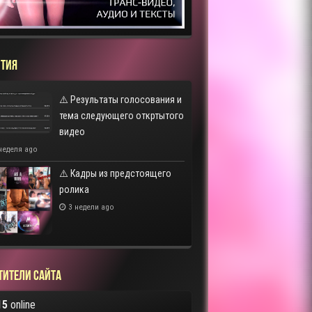
ТИЯ
⚠️ Результаты голосования и
тема следующего откртытого
видео
неделя ago
⚠️ Кадры из предстоящего
ролика
3 недели ago
тители сайта
15
online