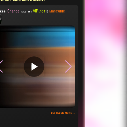
Change
VIP-лот
в
магазине
жее:
покупает
▶
▶
все новые мемы...