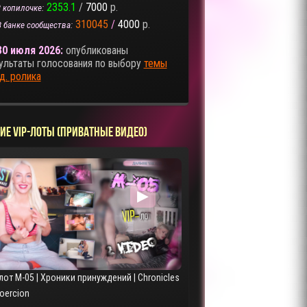
2353.1
/
7000
р.
 копилочке:
310045
/
4000
р.
В банке сообщества:
30 июля 2026:
опубликованы
ультаты голосования по выбору
темы
д. ролика
ИЕ VIP-ЛОТЫ (ПРИВАТНЫЕ ВИДЕО)
▶
лот M-05 | Хроники принуждений | Chronicles
Coercion