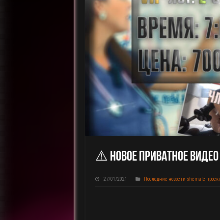
⚠️ Новое Приватное Видео 
27/01/2021
Последние новости shemale-проек