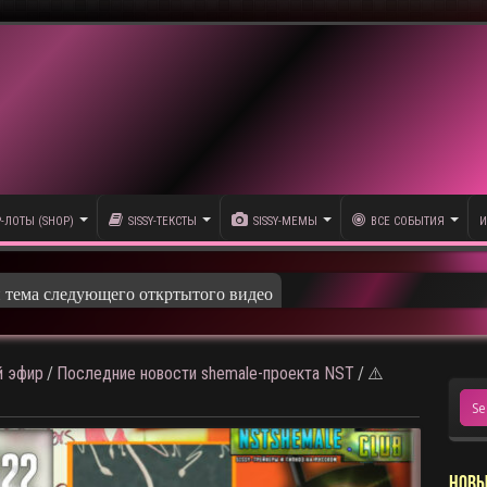
P-ЛОТЫ (SHOP)
SISSY-ТЕКСТЫ
SISSY-МЕМЫ
ВСЕ СОБЫТИЯ
И
 эфир
/
Последние новости shemale-проекта NST
/
⚠️
НОВЫ