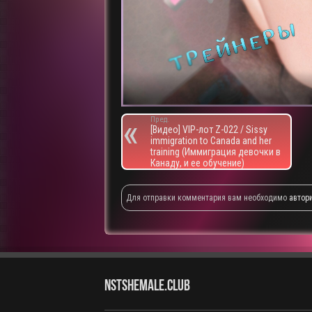
Пред.
[Видео] VIP-лот Z-022 / Sissy
immigration to Canada and her
training (Иммиграция девочки в
Канаду, и ее обучение)
Для отправки комментария вам необходимо
автор
NstShemale.Club