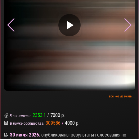
▶
все новые мемы...
💰
2353.1
/
7000
р.
В копилочке:
🏦
309586
/
4000
р.
В банке сообщества:
📝
30 июля 2026:
опубликованы результаты голосования по