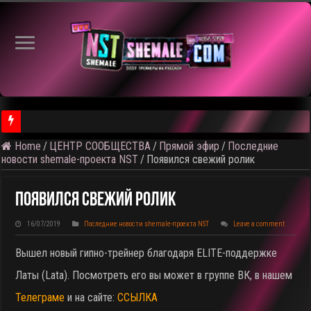
Home
/
ЦЕНТР СООБЩЕСТВА
/
Прямой эфир
/
Последние
⚠️ Результаты голосования и тема следующего откртытого вид
новости shemale-проекта NST
/
Появился свежий ролик
Появился Свежий Ролик
16/07/2019
Последние новости shemale-проекта NST
Leave a comment
Вышел новый гипно-трейнер благодаря ELITE-поддержке
Латы (Lata). Посмотреть его вы может в группе ВК, в нашем
Телеграме
и на сайте:
ССЫЛКА