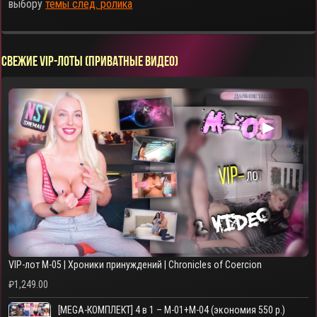
выбору
темы след. ролика
СВЕЖИЕ VIP-ЛОТЫ (ПРИВАТНЫЕ ВИДЕО)
▶
VIP-лот M-05 | Хроники принуждений | Chronicles of Coercion
₽
1,249.00
[MEGA-КОМПЛЕКТ] 4 в 1 – M-01+M-04 (экономия 550 р.)