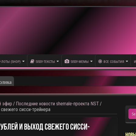
P-ЛОТЫ (SHOP)
SISSY-ТЕКСТЫ
SISSY-МЕМЫ
ВСЕ СОБЫТИЯ
И
олика
 эфир
/
Последние новости shemale-проекта NST
/
 свежего сисси-трейнера
Рублей И Выход Свежего Сисси-
НОВЫ