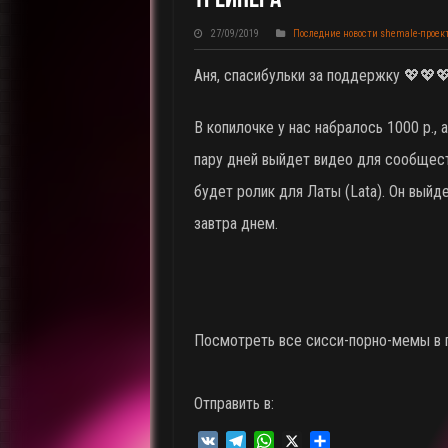
27/09/2019
Последние новости shemale-проек
Аня, спасибульки за поддержку 💖💖
В копилочке у нас набралось 1000 р., а
пару дней выйдет видео для сообщест
будет ролик для Латы (Lata). Он выйд
завтра днем.
Посмотреть все сисси-порно-мемы в
Отправить в:
V
T
W
X
О