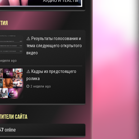
ТИЯ
⚠️ Результаты голосования и
тема следующего откртытого
видео
неделя ago
⚠️ Кадры из предстоящего
ролика
2 недели ago
тители сайта
57
online