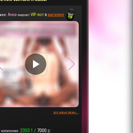
Анна
VIP-лот
в
магазине
жее:
покупает
▶
▶
все новые мемы...
2353.1
/
7000
р.
 копилочке: