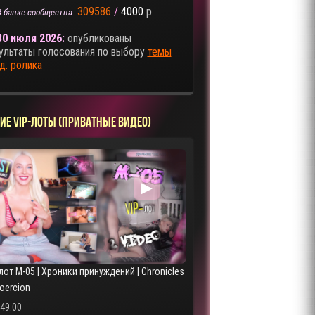
309586
/
4000
р.
В банке сообщества:
30 июля 2026:
опубликованы
ультаты голосования по выбору
темы
д. ролика
ИЕ VIP-ЛОТЫ (ПРИВАТНЫЕ ВИДЕО)
▶
лот M-05 | Хроники принуждений | Chronicles
Coercion
249.00