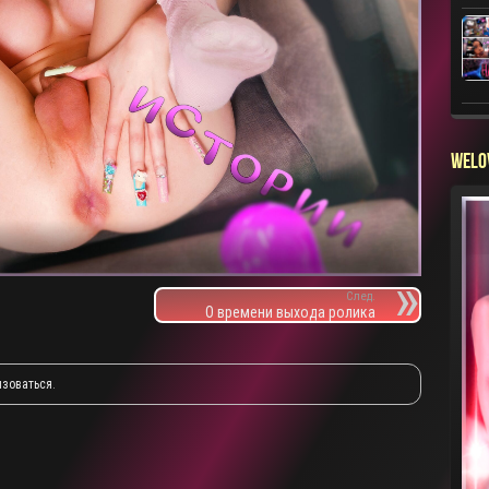
WELO
След.
О времени выхода ролика
изоваться
.