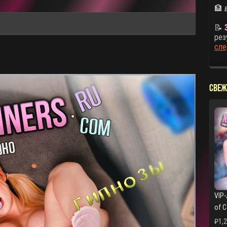
🏦
📝
рез
сле
СВЕЖ
VIP-
of 
₽
1,