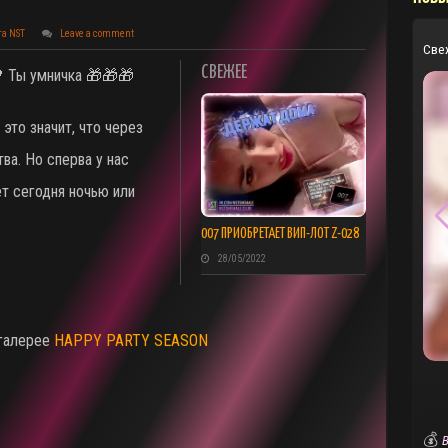
та NST
Leave a comment
Све
СВЕЖЕЕ
 Ты умничка 🎁🎁🎁
 это значит, что через
ва. Но сперва у нас
ет сегодня ночью или
007 ПРИОБРЕТАЕТ ВИП-ЛОТ Z-028
28/05/2022
 галерее
HAPPY PARTY SEASON
💰
В