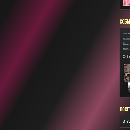
СОБЫ
1 
Посе
3 7