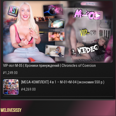
▶
VIP-лот M-05 | Хроники принуждений | Chronicles of Coercion
₽
1,249.00
[MEGA-КОМПЛЕКТ] 4 в 1 – M-01+M-04 (экономия 550 р.)
₽
4,269.00
WELOVESISSY