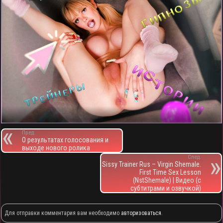
Пред.
О результатах голосования и
выходе нового ролика
След.
Sissy Trainer Rus – Virgin Shemale.
First Time Sex Lesson
(NstShemale) | Видео (с
субтитрами и озвучкой)
Для отправки комментария вам необходимо
авторизоваться
.