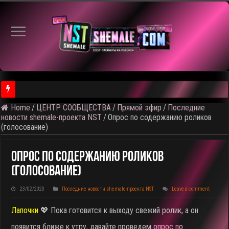
Home
/
ЦЕНТР СООБЩЕСТВА
/
Прямой эфир
/
Последние
новости shemale-проекта NST
/
Опрос по содержанию роликов
(голосование)
Опрос По Содержанию Роликов
(голосование)
23/02/2020
Последние новости shemale-проекта NST
Leave a comment
Лапочки
💖 Пока готовится к выходу свежий ролик, а он
появится ближе к утру, давайте проведем
опрос по