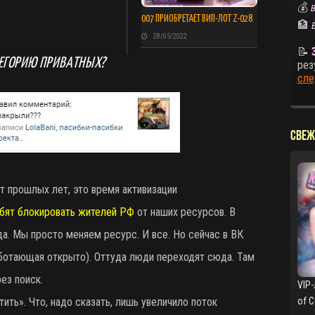
💰
В
007 ПРИОБРЕТАЕТ ВИП-ЛОТ Z-028
🏦
28/05/2022
📝
ТЕГОРИЮ ПРИВАТНЫХ?
рез
сле
СВЕЖ
ыт прошлых лет, это время активизации
бят блокировать жителей РФ
от наших ресурсов. В
а. Мы просто меняем ресурс. И все. Но сейчас в ВК
работающая открыто). Оттуда люди переходят сюда. Там
ез поиск.
VIP-
ить». Что, надо сказать, лишь увеличило поток
of 