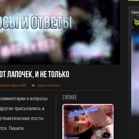
Све
т Лапочек, И Не Только
hemale-проекта NST
Leave a comment
СВЕЖЕЕ
 комментарии и вопросы.
другие присылались в
 нетематические посты
тся. Пишите.