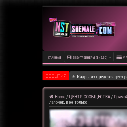
ГЛАВНАЯ
SISSY-ТРЕЙНЕРЫ (ВИДЕО)
VI
CОБЫТИЯ
⚠️ Кадры из предстоящего р
Home
/
ЦЕНТР СООБЩЕСТВА
/
Прямой
лапочек, и не только