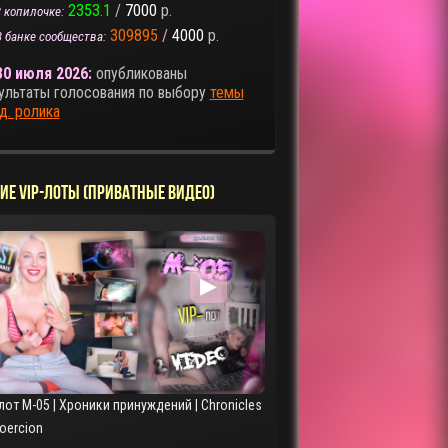
2353.1
/
7000
р.
 копилочке:
309895
/
4000
р.
В банке сообщества:
30 июля 2026:
опубликованы
ультаты голосования по выбору
темы
д. ролика
ИЕ VIP-ЛОТЫ (ПРИВАТНЫЕ ВИДЕО)
▶
лот M-05 | Хроники принуждений | Chronicles
Coercion