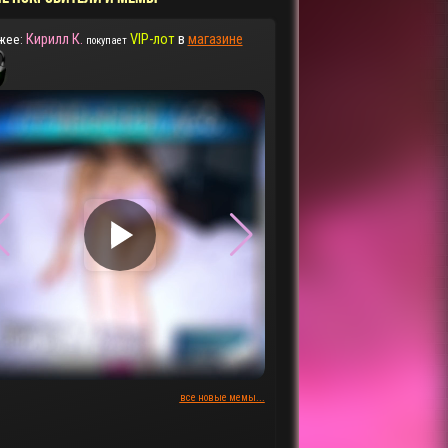
Кирилл К.
VIP-лот
в
магазине
жее:
покупает
▶
▶
все новые мемы...