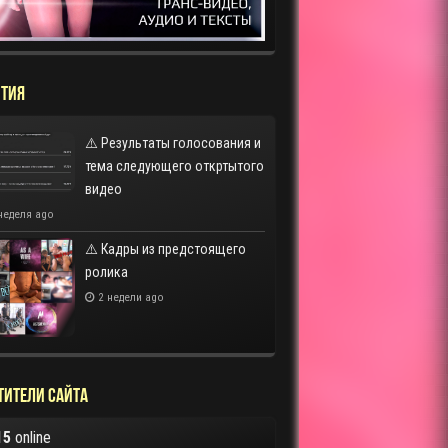
ТИЯ
⚠️ Результаты голосования и
тема следующего откртытого
видео
неделя ago
⚠️ Кадры из предстоящего
ролика
2 недели ago
тители сайта
15
online