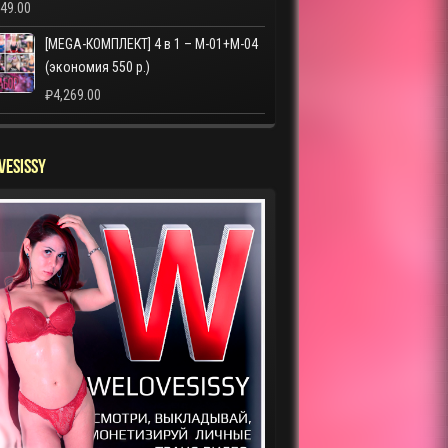
249.00
[MEGA-КОМПЛЕКТ] 4 в 1 – M-01+M-04
(экономия 550 р.)
₽
4,269.00
VESISSY