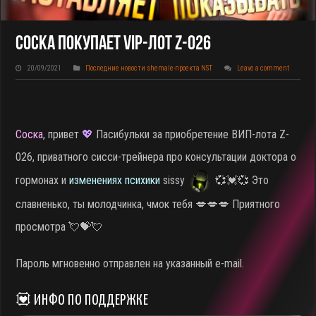
Соска Покупает VIP-Лот Z-026
20/09/2021
Последние новости shemale-проекта NST
Leave a comment
Соска
, привет
💖
Пасибульки за приобретение ВИП-лота Z-
026, приватного сисси-трейнера про консультации доктора о
гормонах и
изменениях психики
sissy
💞💓💞 Это
славненько, ты молодчинка, чмок тебя 💋💋💋 Приятного
просмотра 💘💝💘
Пароль мгновенно отправлен на указанный e-mail.
💟 ИНФО ПО ПОДДЕРЖКЕ