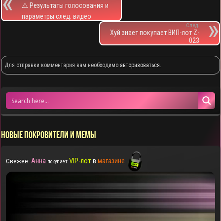
⚠️ Результаты голосования и
параметры след. видео
След.
Хуй знает покупает ВИП-лот Z-
023
Для отправки комментария вам необходимо
авторизоваться
.
НОВЫЕ ПОКРОВИТЕЛИ И МЕМЫ
Анна
VIP-лот
в
магазине
Свежее:
покупает