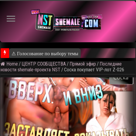
⚠ Голосование по выбору темы следующего общедоступног
Home
/
ЦЕНТР СООБЩЕСТВА
/
Прямой эфир
/
Последние
новости shemale-проекта NST
/
Соска покупает VIP-лот Z-026