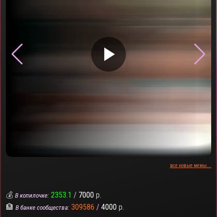
▶
все новые мемы...
💰
2353.1
/
7000
р.
В копилочке:
🏦
309586
/
4000
р.
В банке сообщества: