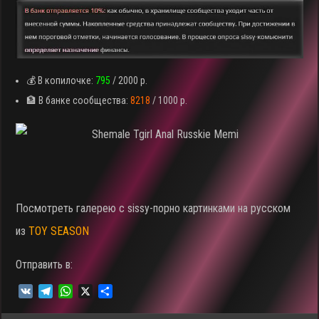
💰 В копилочке:
795
/ 2000 р.
🏦 В банке сообщества:
8218
/ 1000 р.
Посмотреть галерею c sissy-порно картинками на русском
из
TOY SEASON
Отправить в:
V
T
W
X
О
K
e
h
т