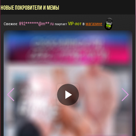
НОВЫЕ ПОКРОВИТЕЛИ И МЕМЫ
892******@m**.ru
VIP-лот
в
магазине
Свежее:
покупает
▶