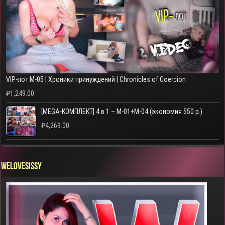
VIP-лот M-05 | Хроники принуждений | Chronicles of Coercion
₽
1,249.00
[MEGA-КОМПЛЕКТ] 4 в 1 – M-01+M-04 (экономия 550 р.)
₽
4,269.00
WELOVESISSY