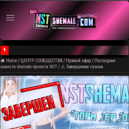
Home
/
ЦЕНТР СООБЩЕСТВА
/
Прямой эфир
/
Последние
⚠️ Результаты голосования и тема следующего откртытого вид
новости shemale-проекта NST
/
⚠️ Завершение сезона