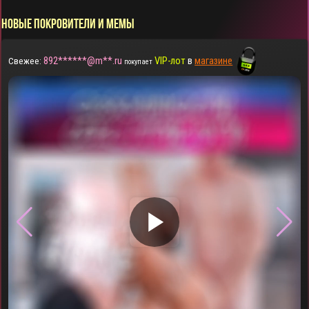
НОВЫЕ ПОКРОВИТЕЛИ И МЕМЫ
892******@m**.ru
VIP-лот
в
магазине
Свежее:
покупает
▶