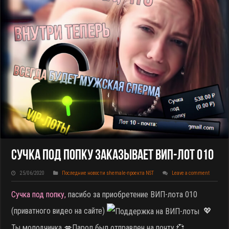
Сучка Под Попку Заказывает ВИП-Лот 010
25/06/2020
Последние новости shemale-проекта NST
Leave a comment
Сучка под попку,
пасибо за приобретение ВИП-лота 010
(приватного видео на сайте)
💖
Ты молодчинка 💋Парол был отправлен на почту 💞