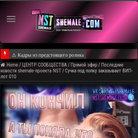
⚠️ Кадры из предстоящего ролика
Home
/
ЦЕНТР СООБЩЕСТВА
/
Прямой эфир
/
Последние
новости shemale-проекта NST
/
Сучка под попку заказывает ВИП-
лот 010