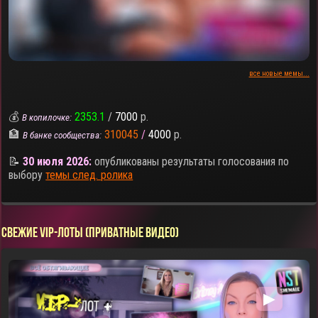
все новые мемы...
💰
2353.1
/
7000
р.
В копилочке:
🏦
310045
/
4000
р.
В банке сообщества:
📝
30 июля 2026:
опубликованы результаты голосования по
выбору
темы след. ролика
СВЕЖИЕ VIP-ЛОТЫ (ПРИВАТНЫЕ ВИДЕО)
▶