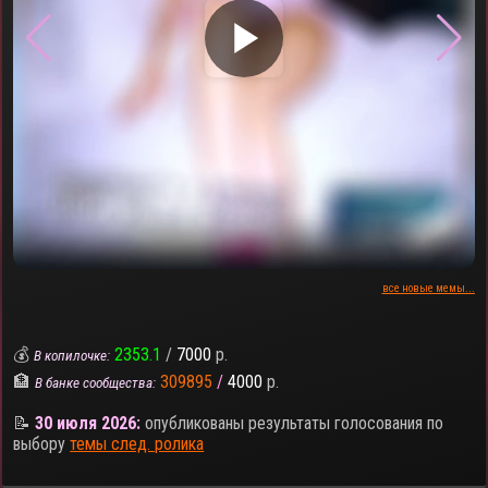
▶
все новые мемы...
💰
2353.1
/
7000
р.
В копилочке:
🏦
309895
/
4000
р.
В банке сообщества:
📝
30 июля 2026:
опубликованы результаты голосования по
выбору
темы след. ролика