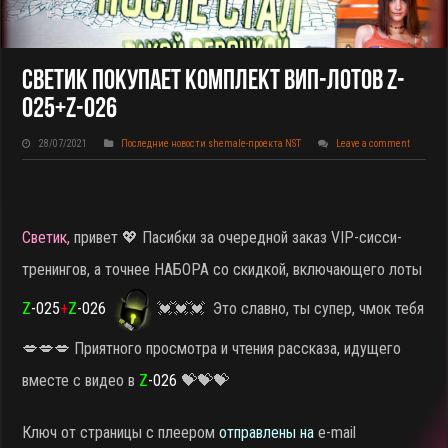
Светик Покупает КОМПЛЕКТ ВИП-Лотов Z-
025+Z-026
28/07/2021
Последние новости shemale-проекта NST
Leave a comment
Светик,
привет 💖 Пасибки за очередной заказ VIP-сисси-
тренингов, а точнее НАБОРА со скидкой, включающего лоты
Z
-025
+
Z
-026
💓💓💓 Это славно, ты супер, чмок тебя
💋💋💋 Приятного просмотра и чтения рассказа, идущего
вместе с видео в
Z
-026
💝💝💝
Ключ от страницы с плеером
отправлены на
e-mail