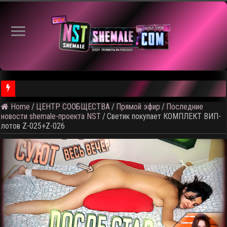
Home
/
ЦЕНТР СООБЩЕСТВА
/
Прямой эфир
/
Последние
⚠️ Результаты голосования и тема следующего откртытого вид
новости shemale-проекта NST
/
Светик покупает КОМПЛЕКТ ВИП-
лотов Z-025+Z-026