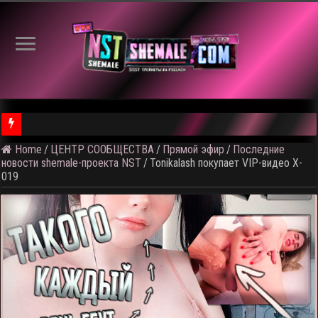
Home
/
ЦЕНТР СООБЩЕСТВА
/
Прямой эфир
/
Последние
⚠️ Результаты голосования и тема следующего откртытого вид
новости shemale-проекта NST
/
Tonikalash покупает VIP-видео X-
019