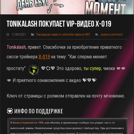
Tonikalash Покупает VIP-Видео X-019
11/08/2021
Последние новости shemale-проекта NST
Leave a comment
Tonikalash
, привет. Спасибочки за приобретение приватного
сисси-трейнера
X-019
на тему: “Как сперма меняет
простату”
💖💞💖 Это здорово,
ты супер
, чмоки 💋💋
💋 И приятного ознакомления с видео 💝💖💝
Ключ от страницы с роликом отправлен на почту мгновенно.
💟 ИНФО ПО ПОДДЕРЖКЕ