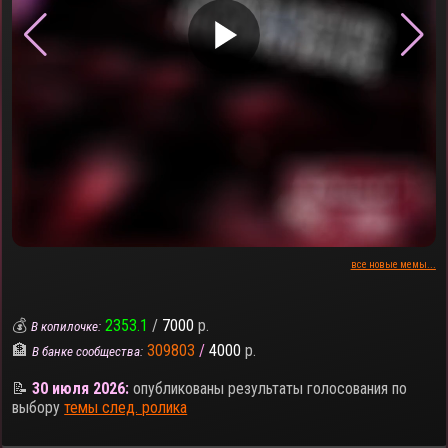
▶
все новые мемы...
💰
2353.1
/
7000
р.
В копилочке:
🏦
309803
/
4000
р.
В банке сообщества:
📝
30 июля 2026:
опубликованы результаты голосования по
выбору
темы след. ролика