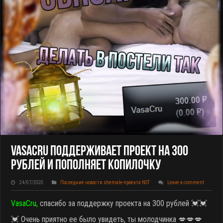
VasaCru Поддерживает Проект На 300
Рублей И Пополняет Копилочку
24/07/2020
Последние новости shemale-проекта NST
Leave a comment
VasaCru,
спасибо за поддержку проекта на 300 рублей 💓💓
💓 Очень приятно ее было увидеть, ты молодчинка 💋💋💋