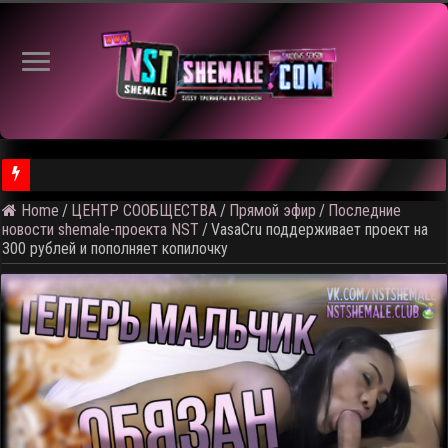
⚠️ Кадры
Home
/
ЦЕНТР СООБЩЕСТВА
/
Прямой эфир
/
Последние
новости shemale-проекта NST
/
VasaCru поддерживает проект на
300 рублей и пополняет копилочку