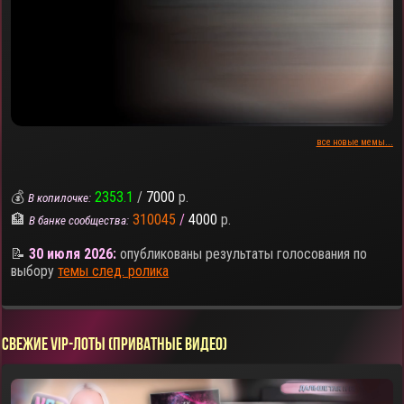
все новые мемы...
💰
2353.1
/
7000
р.
В копилочке:
🏦
310045
/
4000
р.
В банке сообщества:
📝
30 июля 2026:
опубликованы результаты голосования по
выбору
темы след. ролика
СВЕЖИЕ VIP-ЛОТЫ (ПРИВАТНЫЕ ВИДЕО)