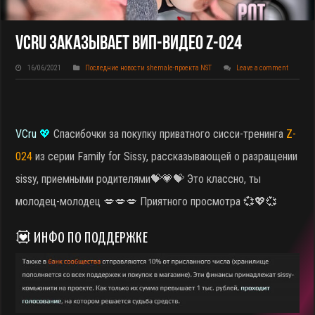
VCru Заказывает ВИП-Видео Z-024
16/06/2021
Последние новости shemale-проекта NST
Leave a comment
VCru
💖
Спасибочки за покупку приватного сисси-тренинга
Z-
024
из серии Family for Sissy, рассказывающей о разращении
sissy, приемными родителями
💝💗💝 Это классно, ты
молодец-молодец 💋💋💋 Приятного просмотра 💞💖💞
💟 ИНФО ПО ПОДДЕРЖКЕ