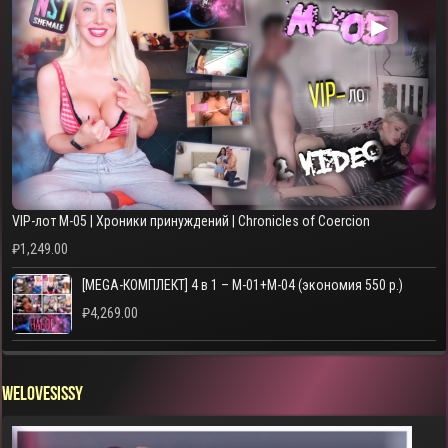
▶
VIP-лот M-05 | Хроники принуждений | Chronicles of Coercion
₽
1,249.00
[MEGA-КОМПЛЕКТ] 4 в 1 – M-01+M-04 (экономия 550 р.)
₽
4,269.00
WELOVESISSY