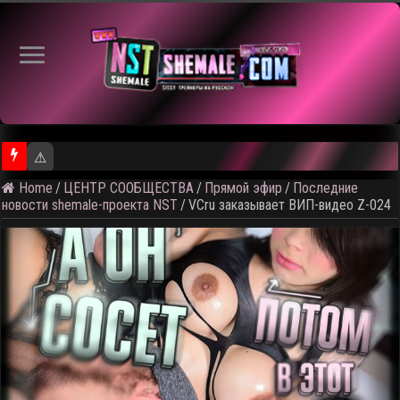
⚠️ Кадры из предстоящего р
Home
/
ЦЕНТР СООБЩЕСТВА
/
Прямой эфир
/
Последние
новости shemale-проекта NST
/
VCru заказывает ВИП-видео Z-024