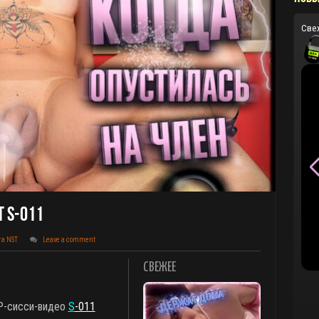
Све
т S-011
та NST
Leave a comment
СВЕЖЕЕ
IP-сисси-видео
S
-011