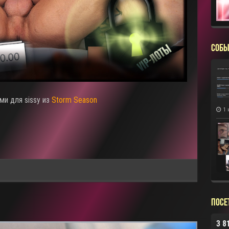
СОБЫ
ми для sissy из
Storm Season
1 
Посе
3 8