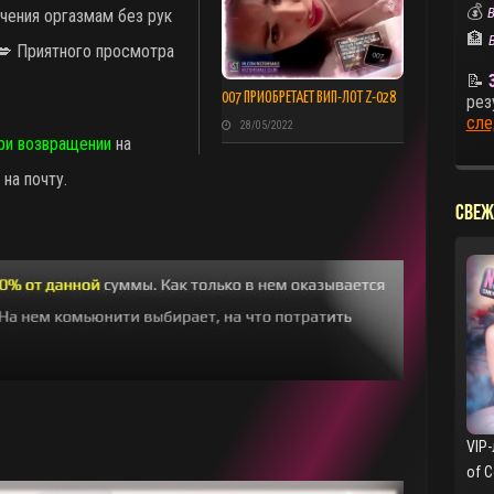
💰
В
учения оргазмам без рук
🏦
💋 Приятного просмотра
📝
007 ПРИОБРЕТАЕТ ВИП-ЛОТ Z-028
рез
сле
28/05/2022
ри возвращении
на
на почту.
СВЕЖ
VIP-
of 