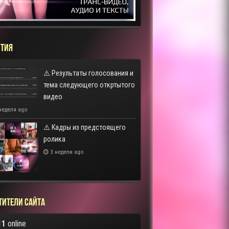
ТИЯ
⚠️ Результаты голосования и
тема следующего откртытого
видео
неделя ago
⚠️ Кадры из предстоящего
ролика
3 недели ago
тители сайта
11
online