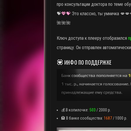
про консультации доктора по теме об
💝
💖💝
Это классно, ты умничка 💋💋
🌺🌺🌺
Ключ доступа к плееру отобразился
п
страницу. Он отправлен автоматически 
💟 ИНФО ПО ПОДДЕРЖКЕ
💰 В копилочке:
503
/ 2000 р.
🏦 В банке сообщества:
1687
/ 1000 р.