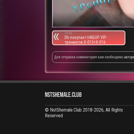
Пред.
Dh покупает НАБОР VIP-
тренингов X-015+X-016
Для отправки комментария вам необходимо
автор
NstShemale.Club
© NstShemale.Club 2018-2026, All Rights
Reserved