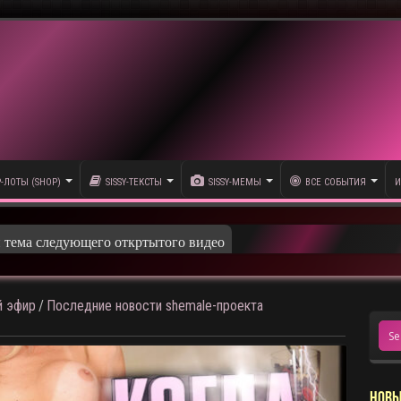
P-ЛОТЫ (SHOP)
SISSY-ТЕКСТЫ
SISSY-МЕМЫ
ВСЕ СОБЫТИЯ
И
и тема следующего откртытого видео
 эфир
/
Последние новости shemale-проекта
НОВЫ