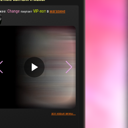
Change
VIP-лот
в
магазине
жее:
покупает
▶
▶
все новые мемы...