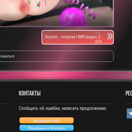
След.
Kuzmin… покупает ВИП-видео Z-
024
изоваться
.
КОНТАКТЫ
РЕ
Сообщить об ошибке, написать предложение:
vko
Поддержка в ВК
Поддержка в Телеграм