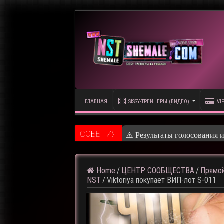
ГЛАВНАЯ
SISSY-ТРЕЙНЕРЫ (ВИДЕО)
VI
CОБЫТИЯ
⚠️ Результаты голосования 
Home
/
ЦЕНТР СООБЩЕСТВА
/
Прямой
NST
/
Viktoriya покупает ВИП-лот S-011