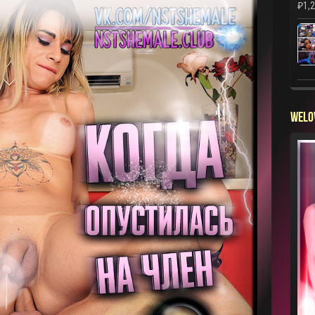
₽
1,
WELO