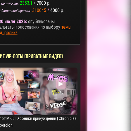
2353.1
/
7000
р.
 копилочке:
310045
/
4000
р.
В банке сообщества:
30 июля 2026:
опубликованы
ультаты голосования по выбору
темы
д. ролика
ИЕ VIP-ЛОТЫ (ПРИВАТНЫЕ ВИДЕО)
▶
лот M-05 | Хроники принуждений | Chronicles
Coercion