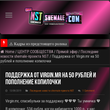
⚠️ Кадры из предстоящего ролика
Home
/
ЦЕНТР СООБЩЕСТВА
/
Прямой эфир
/
Последние
новости shemale-проекта NST
/
Поддержка от Virgin.mr на 50
рублей и пополнение копилочки
Поддержка От Virgin.mr На 50 Рублей И
Пополнение Копилочки
13/08/2019
Последние новости shemale-проекта NST
1 Comment
Virgin.mr, спасибульки за поддержку 💖💖💖 Ты умничка 💖
В копилочке: 534 рубля, когда набирается 1000 р., у нас