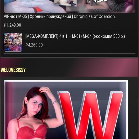
VIP-лот M-05 | Хроники принуждений | Chronicles of Coercion
₽
1,249.00
[MEGA-КОМПЛЕКТ] 4 в 1 – M-01+M-04 (экономия 550 р.)
₽
4,269.00
WELOVESISSY