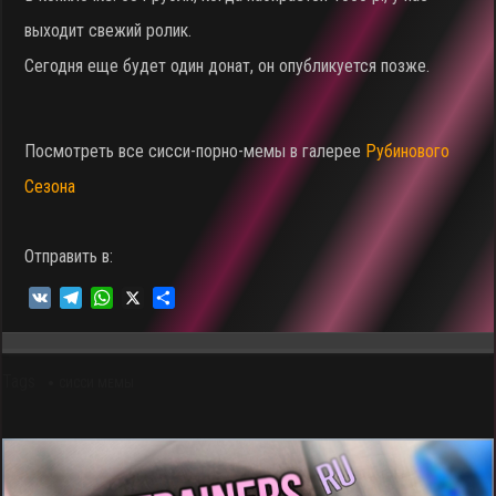
выходит свежий ролик.
Сегодня еще будет один донат, он опубликуется позже.
Посмотреть все сисси-порно-мемы в галерее
Рубинового
Сезона
Отправить в:
V
T
W
X
О
K
e
h
т
l
a
п
e
t
р
Tags
g
s
а
СИССИ МЕМЫ
r
A
в
a
p
и
m
p
т
ь