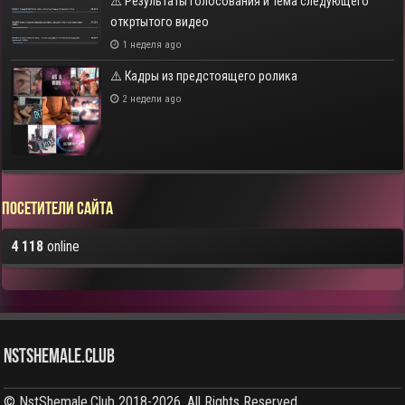
⚠️ Результаты голосования и тема следующего
откртытого видео
1 неделя ago
⚠️ Кадры из предстоящего ролика
2 недели ago
Посетители сайта
4 118
online
NstShemale.Club
© NstShemale.Club 2018-2026, All Rights Reserved