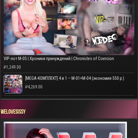
VIP-лот M-05 | Хроники принуждений | Chronicles of Coercion
₽
1,249.00
[MEGA-КОМПЛЕКТ] 4 в 1 – M-01+M-04 (экономия 550 р.)
₽
4,269.00
WELOVESISSY