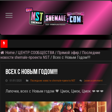
Home
/
ЦЕНТР СООБЩЕСТВА
/
Прямой эфир
/
Последние
⚠️ Результаты голосования и тема следующего откртытого вид
новости shemale-проекта NST
/
Всех с Новым Годом!!!
Всех С Новым Годом!!!
01/01/2020
Последние новости shemale-проекта NST
Leave a comment
Лапочки, всех с Новым годом 💗 Цмок, Цмок, Цмок 💋💋💋