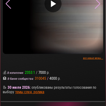
▶
все новые мемы...
💰
2353.1
/
7000
р.
В копилочке:
🏦
310045
/
4000
р.
В банке сообщества:
📝
30 июля 2026:
опубликованы результаты голосования по
выбору
темы след. ролика