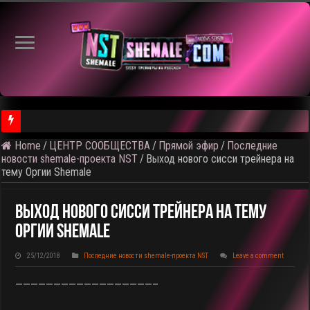
Home
/
ЦЕНТР СООБЩЕСТВА
/
Прямой эфир
/
Последние
⚠️ Результаты голосования и тема следующего откртытого вид
новости shemale-проекта NST
/
Выход нового сисси трейнера на
тему Оргии Shemale
Выход Нового Сисси Трейнера На Тему
Оргии Shemale
25/12/2018
Последние новости shemale-проекта NST
Leave a comment
——————————————————–