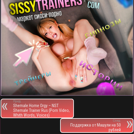
Пред.
Shemale Home Orgy – NST
Shemale Trainer Rus (Porn Video,
Whith Words, Voices)
След.
Поддержка от Машули на 50
рублей