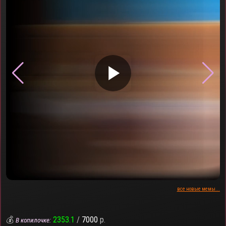
▶
все новые мемы...
💰
2353.1
/
7000
р.
В копилочке: