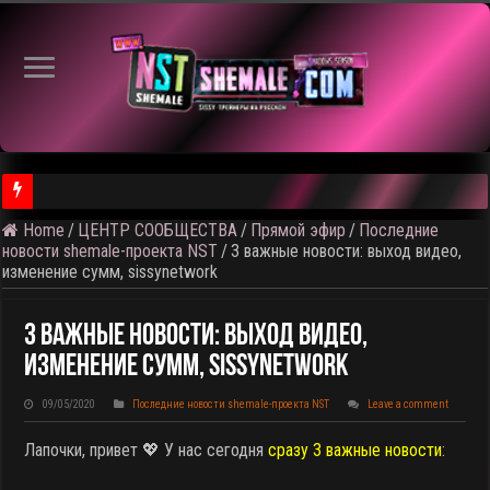
⚠️ Кадры
Home
/
ЦЕНТР СООБЩЕСТВА
/
Прямой эфир
/
Последние
новости shemale-проекта NST
/
3 важные новости: выход видео,
изменение сумм, sissynetwork
3 Важные Новости: Выход Видео,
Изменение Сумм, Sissynetwork
09/05/2020
Последние новости shemale-проекта NST
Leave a comment
Лапочки, привет 💖 У нас сегодня
сразу 3 важные новости
: