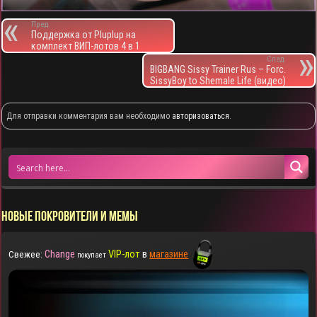
Пред.
Поддержка от Pluplup на
комплект ВИП-лотов 4 в 1
След.
BIGBANG Sissy Trainer Rus – Forc.
SissyBoy to Shemale Life (видео)
Для отправки комментария вам необходимо
авторизоваться
.
НОВЫЕ ПОКРОВИТЕЛИ И МЕМЫ
Change
VIP-лот
в
магазине
Свежее:
покупает