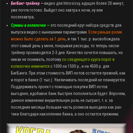
БигБанг-трейнер —
видео для Introsissy, идущее более 20 минут,
уже почти готово. Выйдет оно завтра к ночи, ну или
послезавтра;
Суммы в копилочке —
это последний круг набора средств для
выпуска видео с нынешними параметрами.
Если раньше ролик
можно было сделать за 1 день
, и так 1 тыс. р. высвобождала
этот самый день у меня, покрывая расходы, то теперь сисси-
трейнер производится 2-3 дня. Качество хочется повышать, но
никак не понижать, поэтому
со следующего круга порог в
копилочке изменится
с 1000 на 1500 р., и на 4500 р. для
БигБанга. При этом стоимость ВИП-лотов остается прежней, как
и порог в банке (1 тыс.). Увеличивать последний не планируется.
Поддерживать проект с помощью покупки ВИП-лотов
выгоднее, вдобавок банк быстрее пополняться будет. Впрочем,
данное изменение внушительную роль не сыграет, т. к. за
последние месяцы большая часть роликов выходила как раз-
таки благодаря накоплению банка, а оно остается прежним;