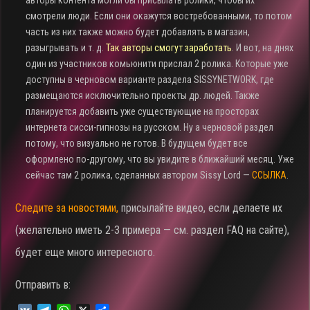
авторы контента могли бы присылать ролики, чтобы их
смотрели люди. Если они окажутся востребованными, то потом
часть из них также можно будет добавлять в магазин,
разыгрывать и т. д.
Так авторы смогут заработать
. И вот, на днях
один из участников комьюнити прислал 2 ролика. Которые уже
доступны в черновом варианте раздела SISSYNETWORK, где
размещаются исключительно проекты др. людей. Также
планируется добавить уже существующие на просторах
интернета сисси-гипнозы на русском. Ну а черновой раздел
потому, что визуально не готов. В будущем будет все
оформлено по-другому, что вы увидите в ближайший месяц. Уже
сейчас там 2 ролика, сделанных автором Sissy Lord —
ССЫЛКА
.
Следите за новостями,
присылайте видео, если делаете их
(желательно иметь 2-3 примера — см. раздел FAQ на сайте),
будет еще много интересного.
Отправить в: