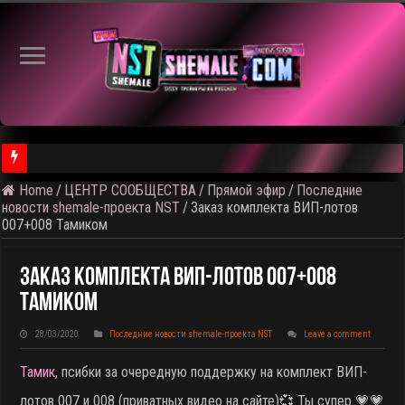
Home
/
ЦЕНТР СООБЩЕСТВА
/
Прямой эфир
/
Последние
⚠️ Результаты голосования и тема следующего откртытого вид
новости shemale-проекта NST
/
Заказ комплекта ВИП-лотов
007+008 Тамиком
Заказ Комплекта ВИП-Лотов 007+008
Тамиком
28/03/2020
Последние новости shemale-проекта NST
Leave a comment
Тамик
, псибки за очередную поддержку на комплект ВИП-
лотов 007 и 008 (приватных видео на сайте)
💞 Ты супер 💗💗