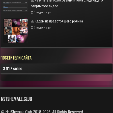
⚠️ Результаты голосования и тема следующего
откртытого видео
1 неделя ago
⚠️ Кадры из предстоящего ролика
3 недели ago
Посетители сайта
3 817
online
NstShemale.Club
© NstShemale.Club 2018-2026, All Rights Reserved