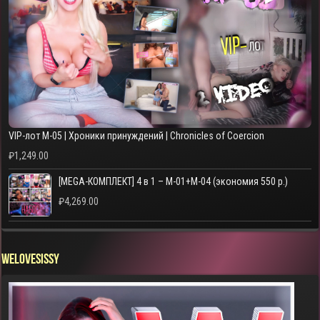
VIP-лот M-05 | Хроники принуждений | Chronicles of Coercion
₽
1,249.00
[MEGA-КОМПЛЕКТ] 4 в 1 – M-01+M-04 (экономия 550 р.)
₽
4,269.00
WELOVESISSY