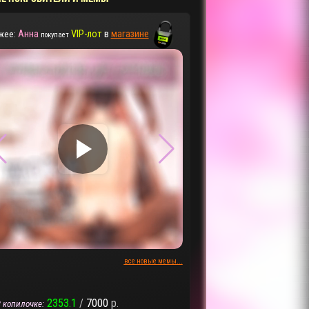
Анна
VIP-лот
в
магазине
жее:
покупает
▶
▶
все новые мемы...
2353.1
/
7000
р.
 копилочке: