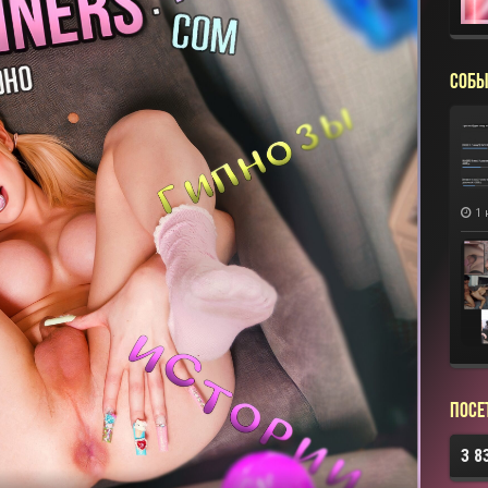
СОБЫ
1 
Посе
3 8