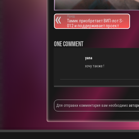
Пред.
Тамик приобретает ВИП-лот S-
012 и поддерживает проект
One comment
yana
хочу также !
Для отправки комментария вам необходимо
автор