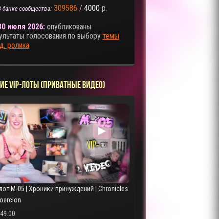
309586
/
4000
р.
В банке сообщества:
30 июля 2026:
опубликованы
ультаты голосования по выбору
темы
д. ролика
ИЕ VIP-ЛОТЫ (ПРИВАТНЫЕ ВИДЕО)
▶
лот M-05 | Хроники принуждений | Chronicles
Coercion
249.00