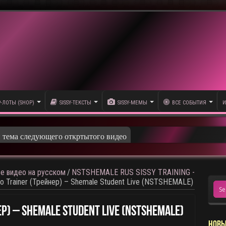
P-ЛОТЫ (SHOP)
SISSY-ТЕКСТЫ
SISSY-МЕМЫ
ВСЕ СОБЫТИЯ
И
и тема следующего откртытого видео
се видео на русском
/
NSTSHEMALE RUS SISSY TRAINING -
о Trainer (Трейнер) – Shemale Student Live (NSTSHEMALE)
ер) – Shemale Student Live (NSTSHEMALE)
НОВЫ