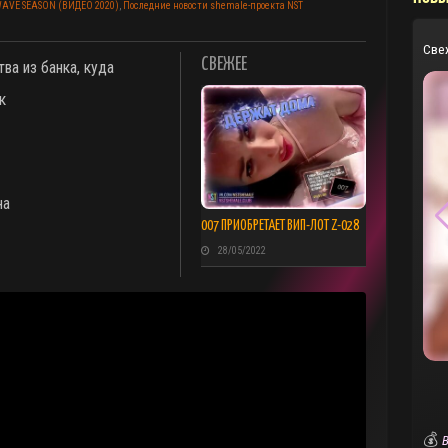
 WAVE SEASON (ВИДЕО 2020)
,
Последние новости shemale-проекта NST
Све
СВЕЖЕЕ
ва из банка, куда
к
на
007 ПРИОБРЕТАЕТ ВИП-ЛОТ Z-028
28/05/2022
💰
В