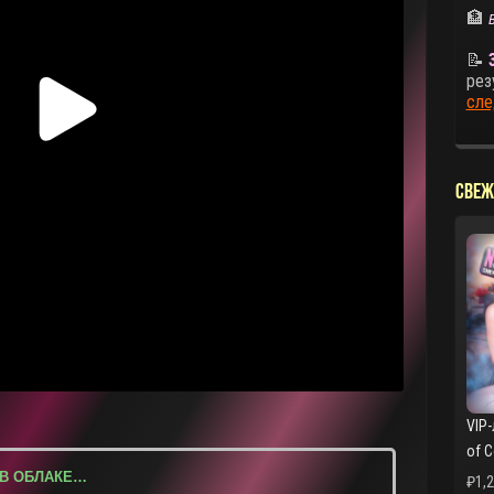
🏦
📝
рез
сле
СВЕЖ
VIP-
of 
 В ОБЛАКЕ…
₽
1,