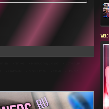
WELO
TRANNY
ГИПНОЗ
МОНТАЖ ПОД МУЗЫКУ
МОТИВАЦИЯ
А
С БУКВАМИ
СИССИ ШКОЛЫ
УРОКИ
ШЕМЕЙЛ