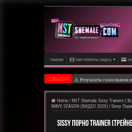
ГЛАВНАЯ
SISSY-ТРЕЙНЕРЫ (ВИДЕО)
VI
CОБЫТИЯ
⚠️ Результаты голосования 
Home
/
NST Shemale Sissy Trainers | В
WAVE SEASON (ВИДЕО 2020)
/
Sissy Порн
Sissy Порно Trainer (Трейн