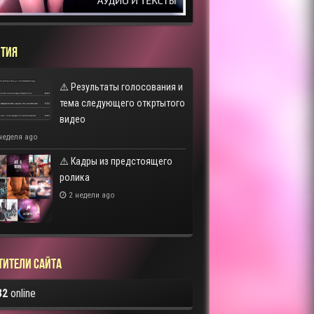
ТИЯ
⚠️ Результаты голосования и
тема следующего откртытого
видео
неделя ago
⚠️ Кадры из предстоящего
ролика
2 недели ago
тители сайта
32
online