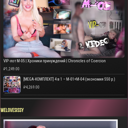
▶
VIP-лот M-05 | Хроники принуждений | Chronicles of Coercion
₽
1,249.00
[MEGA-КОМПЛЕКТ] 4 в 1 – M-01+M-04 (экономия 550 р.)
₽
4,269.00
WELOVESISSY