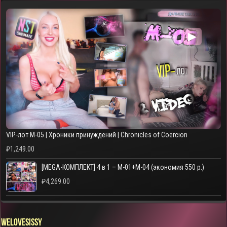
▶
VIP-лот M-05 | Хроники принуждений | Chronicles of Coercion
₽
1,249.00
[MEGA-КОМПЛЕКТ] 4 в 1 – M-01+M-04 (экономия 550 р.)
₽
4,269.00
WELOVESISSY