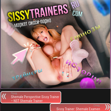
Пред.
Shemale Perspective Sissy Trainer
– NST Shemale Trainer
След.
Sissy Trainer: Shemale Examen