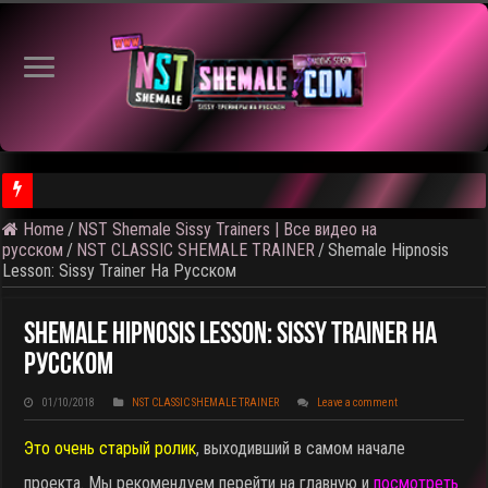
⚠ Голосование по выбору темы следующего общедоступного 
Home
/
NST Shemale Sissy Trainers | Все видео на
русском
/
NST CLASSIC SHEMALE TRAINER
/
Shemale Hipnosis
Lesson: Sissy Trainer На Русском
Shemale Hipnosis Lesson: Sissy Trainer На
Русском
01/10/2018
NST CLASSIC SHEMALE TRAINER
Leave a comment
Это очень старый ролик
, выходивший в самом начале
проекта. Мы рекомендуем перейти на главную и
посмотреть