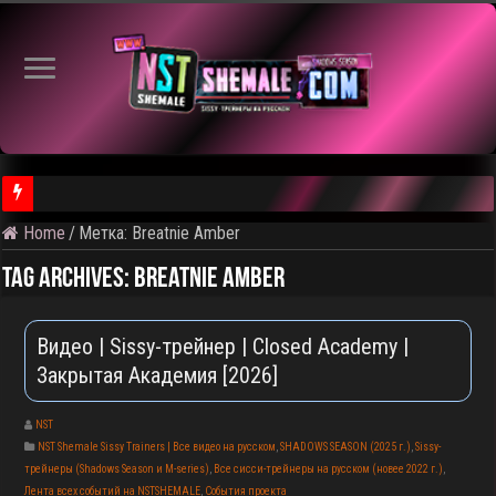
Home
/
Метка:
Breatnie Amber
⚠️ Результаты голосования и тема следующего откртытого вид
Tag Archives:
Breatnie Amber
Видео | Sissy-трейнер | Closed Academy |
Закрытая Академия [2026]
NST
NST Shemale Sissy Trainers | Все видео на русском
,
SHADOWS SEASON (2025 г.)
,
Sissy-
трейнеры (Shadows Season и M-series)
,
Все сисси-трейнеры на русском (новее 2022 г.)
,
Лента всех событий на NSTSHEMALE
,
События проекта