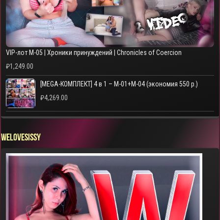
VIP-лот M-05 | Хроники принуждений | Chronicles of Coercion
₽
1,249.00
[MEGA-КОМПЛЕКТ] 4 в 1 – M-01+M-04 (экономия 550 р.)
₽
4,269.00
WELOVESISSY