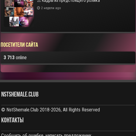
⚠️ Кадры из предстоящего ролика
2 недели ago
Посетители сайта
3 713
online
NstShemale.Club
© NstShemale.Club 2018-2026, All Rights Reserved
КОНТАКТЫ
Сообщить об ошибке, написать предложение: