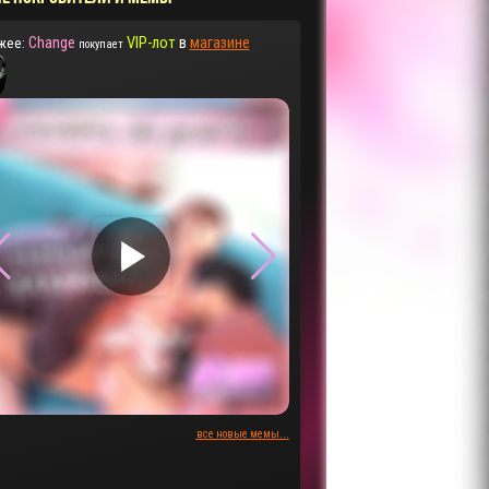
Change
VIP-лот
в
магазине
жее:
покупает
▶
▶
все новые мемы...