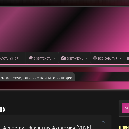
P-ЛОТЫ (SHOP)
SISSY-ТЕКСТЫ
SISSY-МЕМЫ
ВСЕ СОБЫТИЯ
И
и тема следующего откртытого видео
юх
ed Academy | Закрытая Академия [2026]
НОВЫ