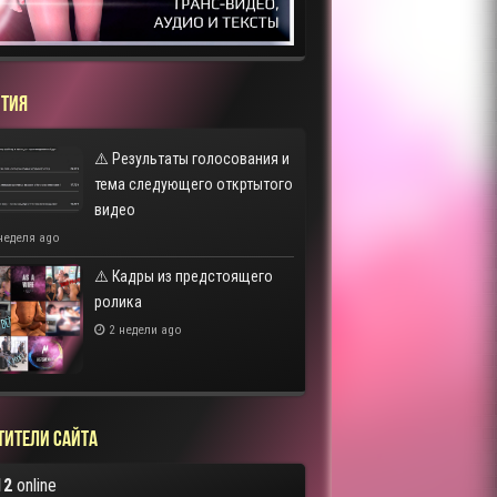
ТИЯ
⚠️ Результаты голосования и
тема следующего откртытого
видео
неделя ago
⚠️ Кадры из предстоящего
ролика
2 недели ago
тители сайта
12
online