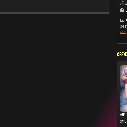
💰
В
🏦
📝
рез
сле
СВЕЖ
VIP-
of 