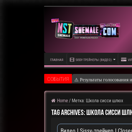
ГЛАВНАЯ
SISSY-ТРЕЙНЕРЫ (ВИДЕО)
VI
CОБЫТИЯ
⚠️ Результаты голосования 
Home
/
Метка:
Школа сисси шлюх
Tag Archives:
Школа сисси шл
Видео | Sissy-трейнер | Clos