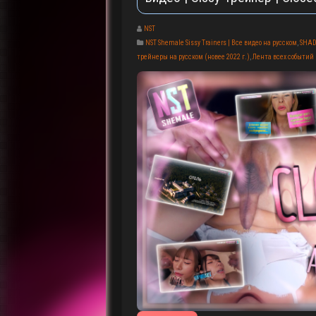
NST
NST Shemale Sissy Trainers | Все видео на русском
,
SHAD
трейнеры на русском (новее 2022 г.)
,
Лента всех событий