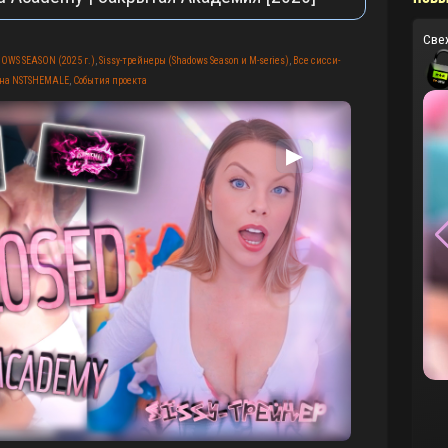
Све
OWS SEASON (2025 г.)
,
Sissy-трейнеры (Shadows Season и M-series)
,
Все сисси-
 на NSTSHEMALE
,
События проекта
▶