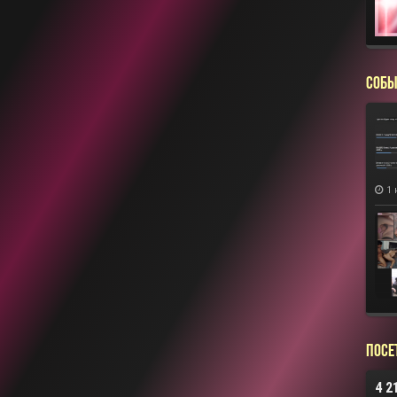
СОБЫ
1 
Посе
4 2