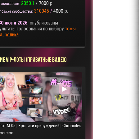
2353.1
/
7000
р.
 копилочке:
310045
/
4000
р.
В банке сообщества:
30 июля 2026:
опубликованы
ультаты голосования по выбору
темы
д. ролика
ИЕ VIP-ЛОТЫ (ПРИВАТНЫЕ ВИДЕО)
▶
лот M-05 | Хроники принуждений | Chronicles
Coercion