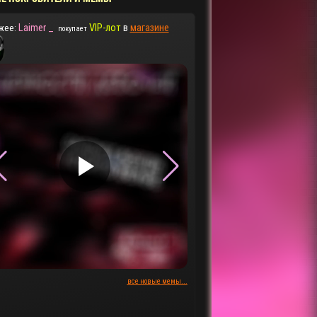
Laimer _
VIP-лот
в
магазине
жее:
покупает
▶
▶
все новые мемы...