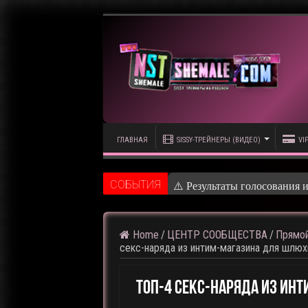
ГЛАВНАЯ
SISSY-ТРЕЙНЕРЫ (ВИДЕО)
VI
CОБЫТИЯ
⚠️ Кадры из предстоящего р
Home
/
ЦЕНТР СООБЩЕСТВА
/
Прямой
секс-наряда из интим-магазина для шлюх
ТОП-4 Секс-Наряда Из Ин