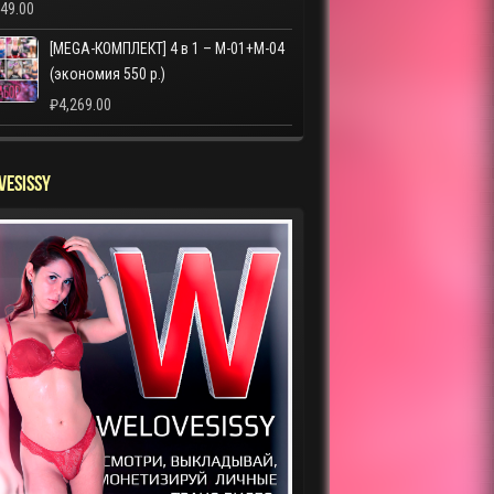
249.00
[MEGA-КОМПЛЕКТ] 4 в 1 – M-01+M-04
(экономия 550 р.)
₽
4,269.00
VESISSY