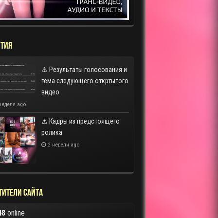
ТИЯ
⚠️ Результаты голосования и
тема следующего откртытого
видео
неделя ago
⚠️ Кадры из предстоящего
ролика
2 недели ago
тители сайта
48
online