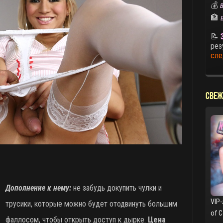
💰
В
🏦
📝
рез
сле
СВЕЖ
Дополнение к нему:
не забудь докупить чулки и
VIP-
трусики, которые можно будет отодвинуть большим
of 
фаллосом, чтобы открыть доступ к дырке.
Цена