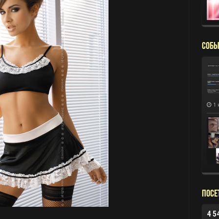
СОБЫ
1 
Посе
4 5