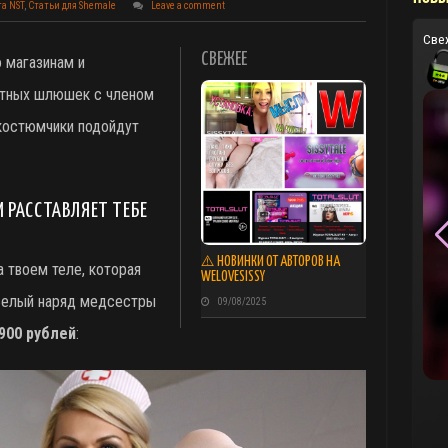
а NST
,
Статьи для Shemale
Leave a comment
Све
СВЕЖЕЕ
 магазинам и
отных шлюшек с членом
 костюмчики подойдут
 РАССТАВЛЯЕТ ТЕБЕ
⚠️ НОВИНКИ ОТ АВТОРОВ НА
 твоем теле, которая
WELOVESISSY
 Белый наряд медсестры
09/08/2025
900 рублей
: