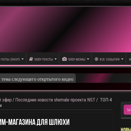
P-ЛОТЫ (SHOP)
SISSY-ТЕКСТЫ
SISSY-МЕМЫ
ВСЕ СОБЫТИЯ
И
олика
 эфир
/
Последние новости shemale-проекта NST
/
ТОП-4
и
тим-Магазина Для Шлюхи
НОВЫ