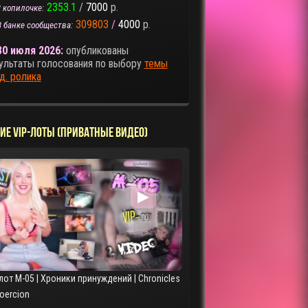
2353.1
/
7000
р.
 копилочке:
309803
/
4000
р.
В банке сообщества:
30 июля 2026:
опубликованы
ультаты голосования по выбору
темы
д. ролика
ИЕ VIP-ЛОТЫ (ПРИВАТНЫЕ ВИДЕО)
▶
лот M-05 | Хроники принуждений | Chronicles
Coercion