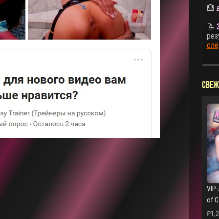
🏦
📝
рез
сле
СВЕЖ
VIP-
of 
₽
1,