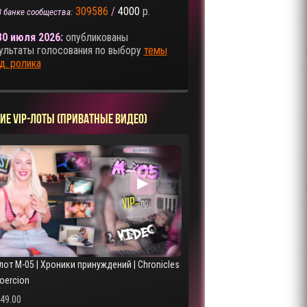
309586
/
4000
р.
В банке сообщества:
30 июля 2026:
опубликованы
ультаты голосования по выбору
темы
д. ролика
ИЕ VIP-ЛОТЫ (ПРИВАТНЫЕ ВИДЕО)
▶
лот M-05 | Хроники принуждений | Chronicles
Coercion
249.00