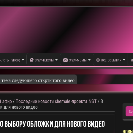
P-ЛОТЫ (SHOP)
SISSY-ТЕКСТЫ
SISSY-МЕМЫ
ВСЕ СОБЫТИЯ
И
и тема следующего откртытого видео
 эфир
/
Последние новости shemale-проекта NST
/
В
и для нового видео
По Выбору Обложки Для Нового Видео
НОВЫ