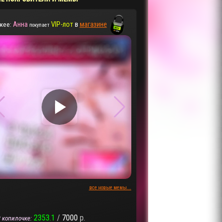
Анна
VIP-лот
в
магазине
жее:
покупает
▶
▶
все новые мемы...
2353.1
/
7000
р.
 копилочке: