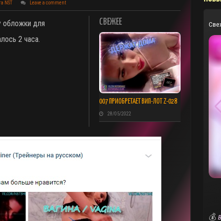
та NST
Leave a comment
СВЕЖЕЕ
у обложки для
Све
лось 2 часа.
007 ПРИОБРЕТАЕТ ВИП-ЛОТ Z-028
28/05/2022
💰
В