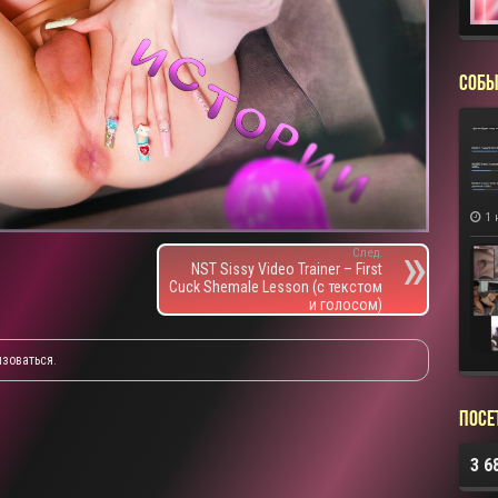
СОБЫ
1 
След.
NST Sissy Video Trainer – First
Cuck Shemale Lesson (с текстом
и голосом)
изоваться
.
Посе
3 6