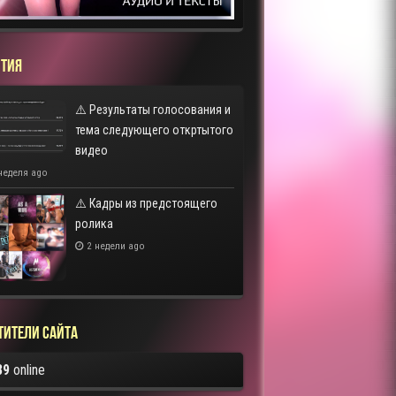
ТИЯ
⚠️ Результаты голосования и
тема следующего откртытого
видео
неделя ago
⚠️ Кадры из предстоящего
ролика
2 недели ago
тители сайта
89
online