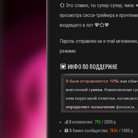
💞 Это славно, ты супер-супер, чмок 
просмотра сисси-трейнера и прочтения
входящего в лот 💖💞💖
Пароль отправлен на e-mail мгновенно
режиме.
💟 ИНФО ПО ПОДДЕРЖКЕ
💰 В копилочке:
795
/ 2000 р.
🏦 В банке сообщества:
7856
/ 1000 р.