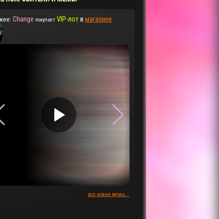
Change
VIP-лот
в
магазине
жее:
покупает
▶
▶
все новые мемы...