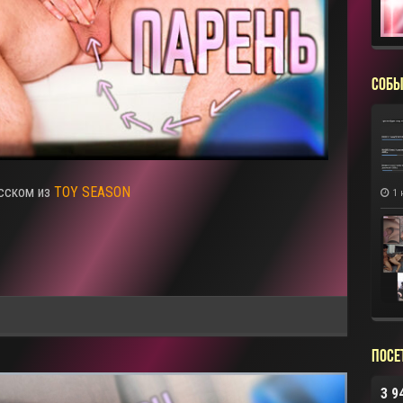
СОБЫ
усском из
TOY SEASON
1 
Посе
3 9