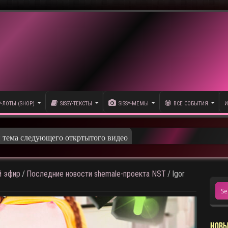
P-ЛОТЫ (SHOP)
SISSY-ТЕКСТЫ
SISSY-МЕМЫ
ВСЕ СОБЫТИЯ
И
 эфир
/
Последние новости shemale-проекта NST
/
Igor
НОВЫ