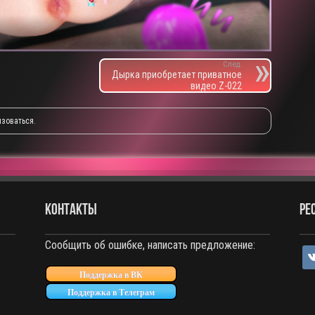
След.
Дырка приобретает приватное
видео Z-022
изоваться
.
КОНТАКТЫ
РЕ
Сообщить об ошибке, написать предложение:
vko
Поддержка в ВК
Поддержка в Телеграм