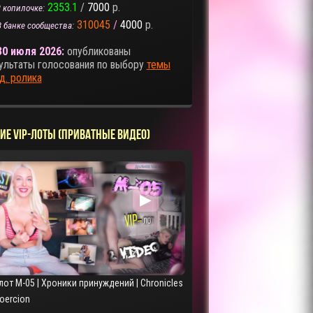
2353.1
/
7000
р.
 копилочке:
310045
/
4000
р.
В банке сообщества:
30 июля 2026:
опубликованы
ультаты голосования по выбору
темы
д. ролика
ИЕ VIP-ЛОТЫ (ПРИВАТНЫЕ ВИДЕО)
▶
лот M-05 | Хроники принуждений | Chronicles
Coercion