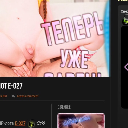
Све
от E-027
та NST
Leave a comment
СВЕЖЕЕ
VIP-лота
E-027
💞💖