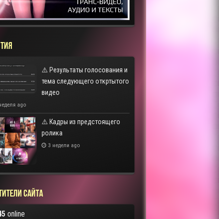
ТИЯ
⚠️ Результаты голосования и
тема следующего откртытого
видео
неделя ago
⚠️ Кадры из предстоящего
ролика
3 недели ago
тители сайта
45
online