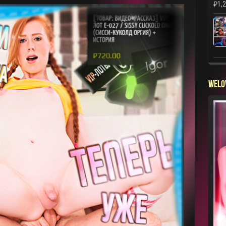
₽
1,
WELO