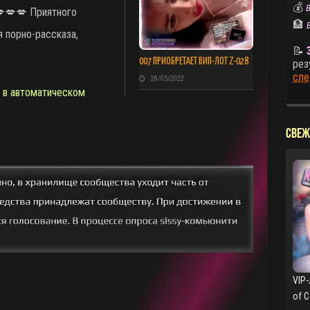
💰
В
💋💋💋 Приятного
🏦
 порно-рассказа,
📝
007 ПРИОБРЕТАЕТ ВИП-ЛОТ Z-028
рез
сле
28/05/2022
,
в автоматическом
СВЕЖ
VIP-
of 