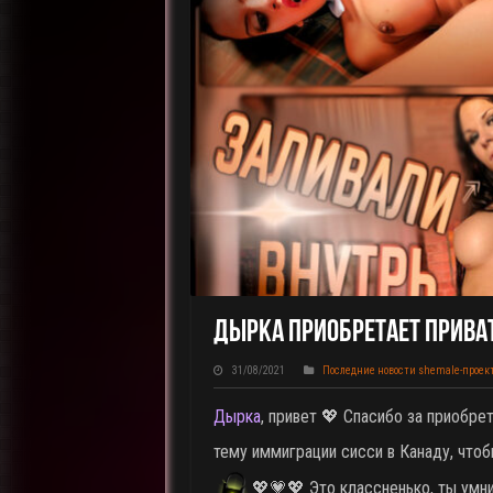
Дырка Приобретает Приват
31/08/2021
Последние новости shemale-проек
Дырка
, привет 💖 Спасибо за приобр
тему иммиграции сисси в Канаду, что
💖💗💖 Это классненько, ты умн