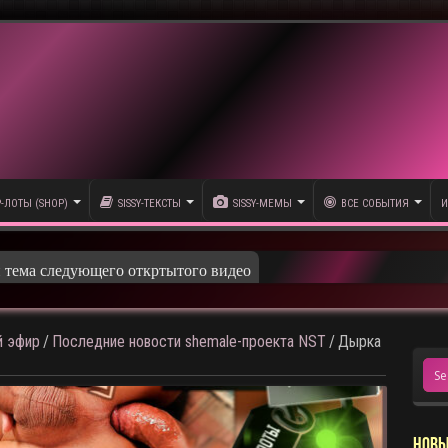
P-ЛОТЫ (SHOP)
SISSY-ТЕКСТЫ
SISSY-МЕМЫ
ВСЕ СОБЫТИЯ
И
 эфир
/
Последние новости shemale-проекта NST
/
Дырка
НОВЫ