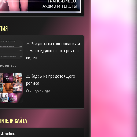
ТИЯ
⚠️ Результаты голосования и
тема следующего откртытого
видео
неделя ago
⚠️ Кадры из предстоящего
ролика
3 недели ago
тители сайта
14
online