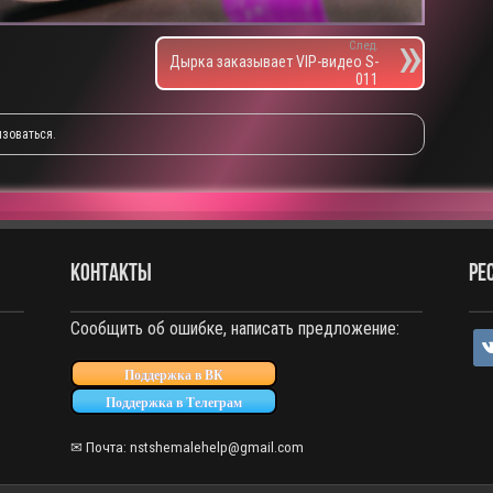
След.
Дырка заказывает VIP-видео S-
011
изоваться
.
КОНТАКТЫ
РЕ
Сообщить об ошибке, написать предложение:
vko
Поддержка в ВК
Поддержка в Телеграм
✉ Почта: nstshemalehelp@gmail.com