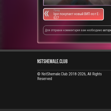
Пред.
Igor покупает новый ВИП-лот E-
027
Для отправки комментария вам необходимо
автор
NstShemale.Club
© NstShemale.Club 2018-2026, All Rights
Reserved