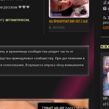
💰
В
на русском 💗💖💗
🏦
📝
очту
автоматически
,
007 ПРИОБРЕТАЕТ ВИП-ЛОТ Z-028
рез
сле
28/05/2022
СВЕЖ
VIP-
of 