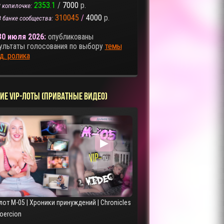
2353.1
/
7000
р.
 копилочке:
310045
/
4000
р.
В банке сообщества:
30 июля 2026:
опубликованы
ультаты голосования по выбору
темы
д. ролика
ИЕ VIP-ЛОТЫ (ПРИВАТНЫЕ ВИДЕО)
▶
лот M-05 | Хроники принуждений | Chronicles
Coercion