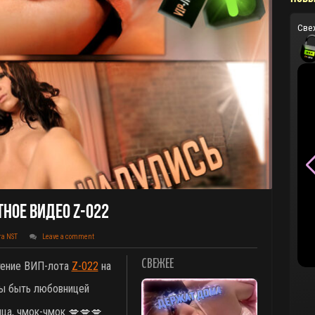
Све
ное Видео Z-022
та NST
Leave a comment
СВЕЖЕЕ
етение ВИП-лота
Z-022
на
бы быть любовницей
ица, чмок-чмок 💋💋💋