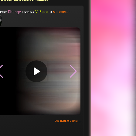
Change
VIP-лот
в
магазине
жее:
покупает
▶
▶
все новые мемы...