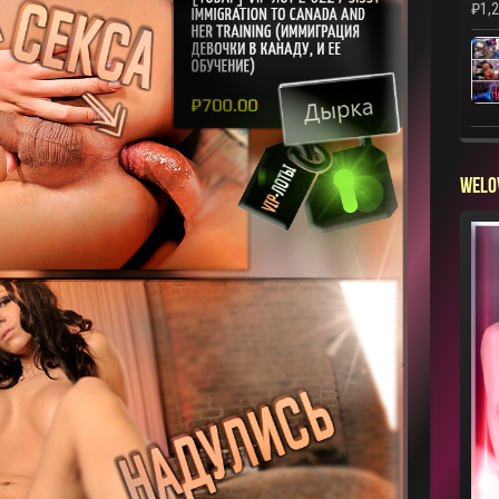
₽
1,
WELO