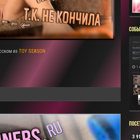
СОБЫ
усском из
TOY SEASON
1 
Посе
3 9