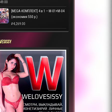
249.00
[MEGA-КОМПЛЕКТ] 4 в 1 – M-01+M-04
(экономия 550 р.)
₽
4,269.00
VESISSY