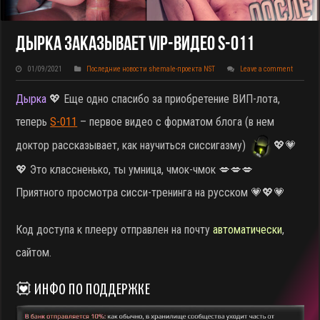
Дырка Заказывает VIP-Видео S-011
01/09/2021
Последние новости shemale-проекта NST
Leave a comment
Дырка
💖 Еще одно спасибо за приобретение ВИП-лота,
теперь
S-011
– первое видео с форматом блога (в нем
доктор рассказывает, как научиться сиссигазму)
💖💗
💖 Это классненько, ты умница, чмок-чмок 💋💋💋
Приятного просмотра сисси-тренинга на русском 💗💖💗
Код доступа к плееру отправлен на почту
автоматически
,
сайтом.
💟 ИНФО ПО ПОДДЕРЖКЕ