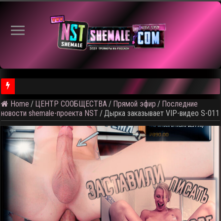
Home
/
ЦЕНТР СООБЩЕСТВА
/
Прямой эфир
/
Последние
⚠️ Результаты голосования и тема следующего откртытого вид
новости shemale-проекта NST
/
Дырка заказывает VIP-видео S-011