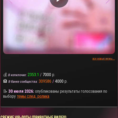
все новые мемы...
💰
2353.1
/
7000
р.
В копилочке:
🏦
309586
/
4000
р.
В банке сообщества:
📝
30 июля 2026:
опубликованы результаты голосования по
выбору
темы след. ролика
СВЕЖИЕ VIP-ЛОТЫ (ПРИВАТНЫЕ ВИДЕО)