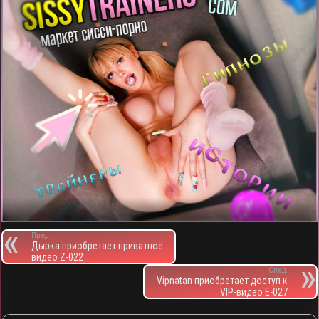
Пред.
Дырка приобретает приватное
видео Z-022
След.
Vipnatan приобретает доступ к
VIP-видео E-027