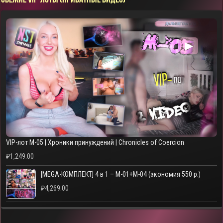
▶
VIP-лот M-05 | Хроники принуждений | Chronicles of Coercion
₽
1,249.00
[MEGA-КОМПЛЕКТ] 4 в 1 – M-01+M-04 (экономия 550 р.)
₽
4,269.00