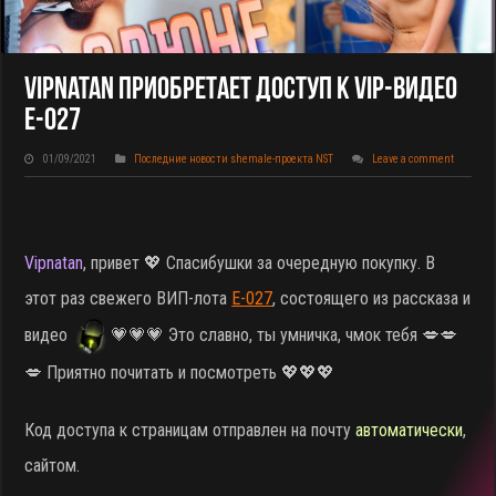
Vipnatan Приобретает Доступ К VIP-Видео
E-027
01/09/2021
Последние новости shemale-проекта NST
Leave a comment
Vipnatan
, привет 💖 Спасибушки за очередную покупку. В
этот раз свежего ВИП-лота
E-027
, состоящего из рассказа и
видео
💗💗💗 Это славно, ты умничка, чмок тебя 💋💋
💋 Приятно почитать и посмотреть 💖💖💖
Код доступа к страницам отправлен на почту
автоматически
,
сайтом.