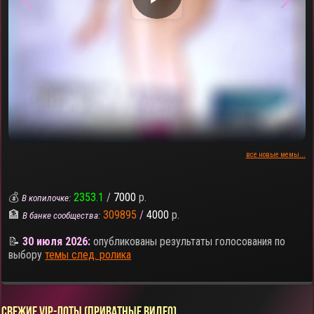
все новые мемы...
💰
2353.1
/
7000
р.
В копилочке:
🏦
309895
/
4000
р.
В банке сообщества:
📝
30 июля 2026:
опубликованы результаты голосования по
выбору
темы след. ролика
СВЕЖИЕ VIP-ЛОТЫ (ПРИВАТНЫЕ ВИДЕО)