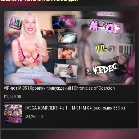
▶
VIP-лот M-05 | Хроники принуждений | Chronicles of Coercion
₽
1,249.00
[MEGA-КОМПЛЕКТ] 4 в 1 – M-01+M-04 (экономия 550 р.)
₽
4,269.00