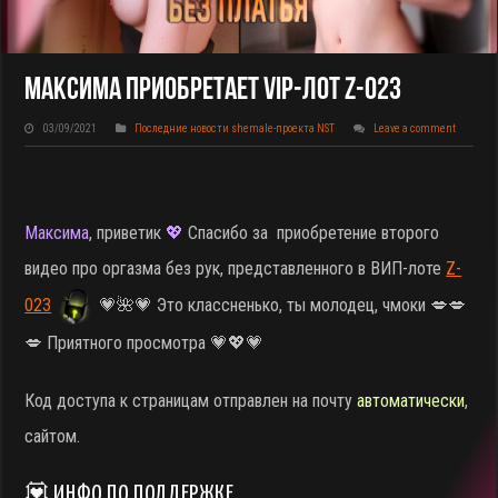
Максима Приобретает VIP-Лот Z-023
03/09/2021
Последние новости shemale-проекта NST
Leave a comment
Максима
, приветик
💖
Спасибо за приобретение второго
видео про оргазма без рук, представленного в ВИП-лоте
Z-
023
💗🌺💗 Это классненько, ты молодец, чмоки 💋💋
💋 Приятного просмотра 💗💖💗
Код доступа к страницам отправлен на почту
автоматически
,
сайтом.
💟 ИНФО ПО ПОДДЕРЖКЕ