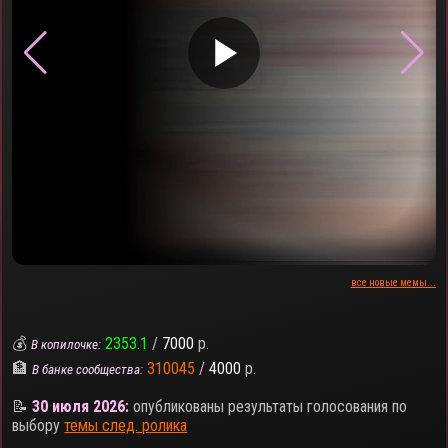
▶
все новые мемы...
💰
2353.1
/
7000
р.
В копилочке:
🏦
310045
/
4000
р.
В банке сообщества:
📝
30 июля 2026:
опубликованы результаты голосования по
выбору
темы след. ролика