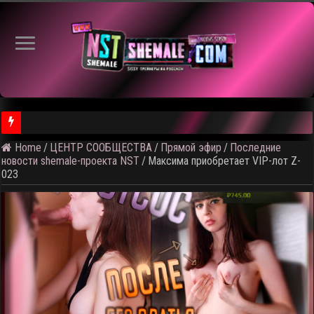
⚠️ Кад
Home
/
ЦЕНТР СООБЩЕСТВА
/
Прямой эфир
/
Последние
новости shemale-проекта NST
/
Максима приобретает VIP-лот Z-
023