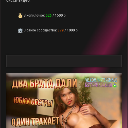
сисси-видео.
В копилочке:
526
/
1500
р.
В банке сообщества:
379
/
1000
р.