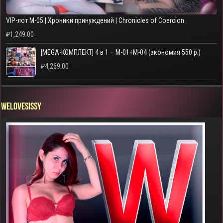
VIP-лот M-05 | Хроники принуждений | Chronicles of Coercion
₽
1,249.00
[MEGA-КОМПЛЕКТ] 4 в 1 – M-01+M-04 (экономия 550 р.)
₽
4,269.00
WELOVESISSY