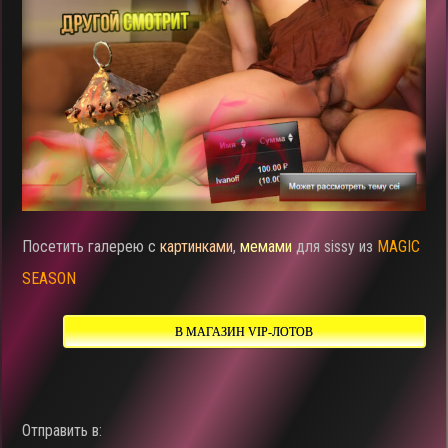
Посетить галерею с
картинками
,
мемами
для sissy из
MAGIC
SEASON
В МАГАЗИН VIP-ЛОТОВ
Отправить в: