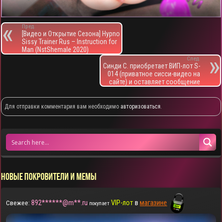
Пред.
[Видео и Открытие Сезона] Hypno
Sissy Trainer Rus – Instruction for
Man (NstShemale 2020)
След.
Синди С. приобретает ВИП-лот S-
014 (приватное сисси-видео на
сайте) и оставляет сообщение
Для отправки комментария вам необходимо
авторизоваться
.
НОВЫЕ ПОКРОВИТЕЛИ И МЕМЫ
892******@m**.ru
VIP-лот
в
магазине
Свежее:
покупает