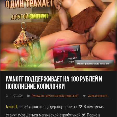
Ivanoff Поддерживает На 100 Рублей И
Пополнение Копилочки
11/07/2020
Последние новости shemale-проекта NST
Leave a comment
Ivanoff
, пасибульки за поддержку проекта 💖 В нем мемы
станут украшаться магической атрибутикой 💓 Порно в