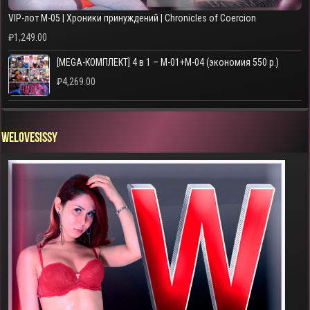
VIP-лот M-05 | Хроники принуждений | Chronicles of Coercion
₽
1,249.00
[MEGA-КОМПЛЕКТ] 4 в 1 – M-01+M-04 (экономия 550 р.)
₽
4,269.00
WELOVESISSY