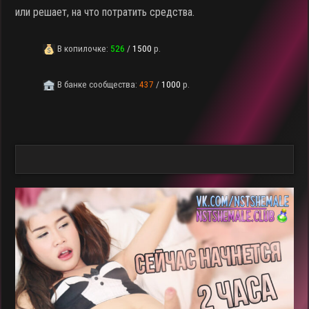
или решает, на что потратить средства.
В копилочке:
526
/
1500
р.
В банке сообщества:
437
/
1000
р.