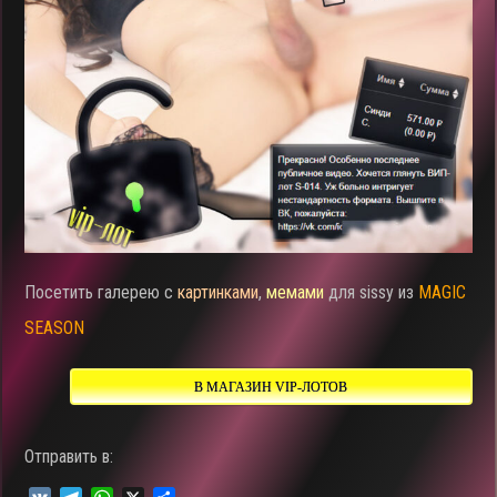
Посетить галерею с
картинками
,
мемами
для sissy из
MAGIC
SEASON
В МАГАЗИН VIP-ЛОТОВ
Отправить в: