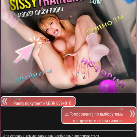
Пред.
Panny покупает НАБОР 009+010
След.
⚠️ Голосование по выбору темы
следующего сисси-гипноза
Для отправки комментария вам необходимо
авторизоваться
.