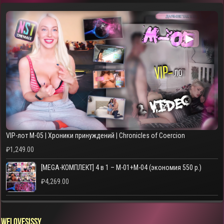
▶
VIP-лот M-05 | Хроники принуждений | Chronicles of Coercion
₽
1,249.00
[MEGA-КОМПЛЕКТ] 4 в 1 – M-01+M-04 (экономия 550 р.)
₽
4,269.00
WELOVESISSY