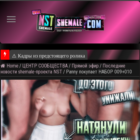
⚠️ Кадры из предстоящего ролика
Home
/
ЦЕНТР СООБЩЕСТВА
/
Прямой эфир
/
Последние
новости shemale-проекта NST
/
Panny покупает НАБОР 009+010