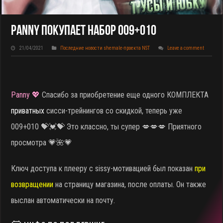
Panny Покупает НАБОР 009+010
21/04/2021
Последние новости shemale-проекта NST
Leave a comment
Panny 💖
Спасибо за приобретение еще одного КОМПЛЕКТА
приватных
сисси-трейнингов со скидкой, теперь уже
009+010
💝💓💝 Это классно, ты супер 💋💋💋 Приятного
просмотра 💗🌺💗
Ключ доступа к плееру с sissy-мотивацией был показан
при
возвращении
на страницу магазина, после оплаты. Он также
выслан автоматически на почту.