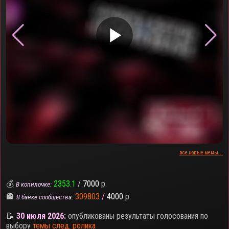
▶
все новые мемы...
💰
2353.1
/
7000
р.
В копилочке:
🏦
309803
/
4000
р.
В банке сообщества:
📝
30 июля 2026:
опубликованы результаты голосования по
выбору
темы след. ролика