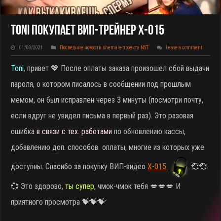
Toni Покупает ВИП-Трейнер X-015
01/08/2021
Последние новости shemale-проекта NST
Leave a comment
Toni
, привет 💖 После оплаты заказа произошел сбой выдачи
пароля, о котором писалось в сообщении под прошлым
мемом, он был исправлен через 3 минуты (посмотри почту,
если вдруг не увидел письма в первый раз). Это разовая
ошибка
в связи с тех. работами
по обновлению кассы,
добавлению доп. способов оплаты, многие из которых уже
доступны. Спасибо за покупку ВИП-видео
X-015
💞💞
💞 Это здорово,
ты супер
, чмок-чмок тебя 💋💋💋 И
приятного просмотра 💝💝💝