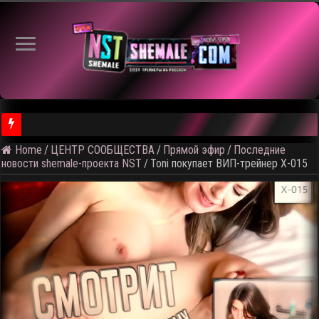
Home
/
ЦЕНТР СООБЩЕСТВА
/
Прямой эфир
/
Последние
⚠️ Результаты голосования и тема следующего откртытого вид
новости shemale-проекта NST
/
Toni покупает ВИП-трейнер X-015