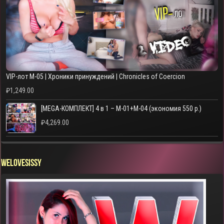
VIP-лот M-05 | Хроники принуждений | Chronicles of Coercion
₽
1,249.00
[MEGA-КОМПЛЕКТ] 4 в 1 – M-01+M-04 (экономия 550 р.)
₽
4,269.00
WELOVESISSY