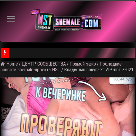
Home
/
ЦЕНТР СООБЩЕСТВА
/
Прямой эфир
/
Последние
⚠️ Результаты голосования и тема следующего откртытого вид
новости shemale-проекта NST
/
Владислав покупает VIP-лот Z-021