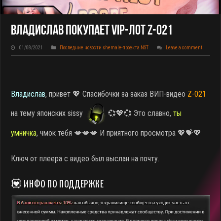
Владислав Покупает VIP-Лот Z-021
01/08/2021
Последние новости shemale-проекта NST
Leave a comment
Владислав
, привет 💖 Спасибочки за заказ ВИП-видео
Z-021
на тему японских sissy
💞💖💞 Это славно,
ты
умничка
, чмок тебя 💋💋💋 И приятного просмотра 💖💝💖
Ключ от плеера с видео был выслан на почту.
💟 ИНФО ПО ПОДДЕРЖКЕ